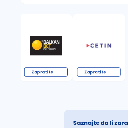
Sačuvajte pretragu
Takođe možete da:
proverite pravopisne greške (koristite č, ć,
povećajte radijus za odabrani grad
promenite odabrane filtere pretrage
Zapratite
Zapratite
Saznajte da li zara