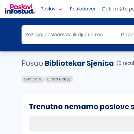
Poslovi
Poslodavci
Dok tražite p
Pozicija, poslodavac ili ključna reč
Izabe
Pozicija, poslodavac ili ključna reč
Grad
Posao
Bibliotekar Sjenica
(0 rezu
Sjenica
Bibliotekar
Trenutno nemamo poslove sa 
Ako sačuvate ovu pretragu, obavestićemo va