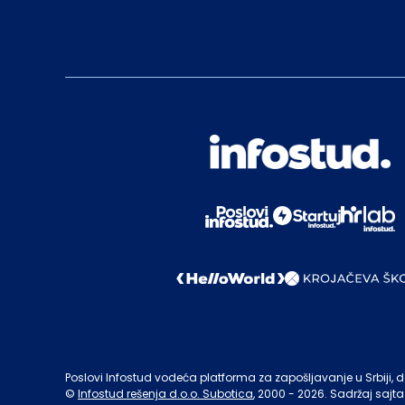
Poslovi Infostud vodeća platforma za zapošljavanje u Srbiji, de
©
Infostud rešenja d.o.o. Subotica
, 2000 -
2026
. Sadržaj sajta