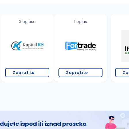
3 oglasa
1 oglas
 š, đ, ž, dž)
Zapratite
Zapratite
Za
đujete ispod ili iznad proseka