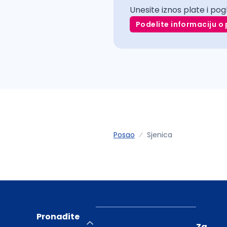
Unesite iznos plate i pog
Podelite informaciju o 
Posao
Sjenica
Pronađite
Za