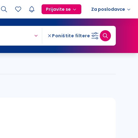
Prijavite se
Za poslodavce
Poništite filtere