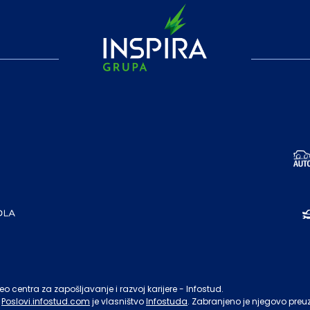
o centra za zapošljavanje i razvoj karijere - Infostud.
Poslovi.infostud.com
je vlasništvo
Infostuda
. Zabranjeno je njegovo preu