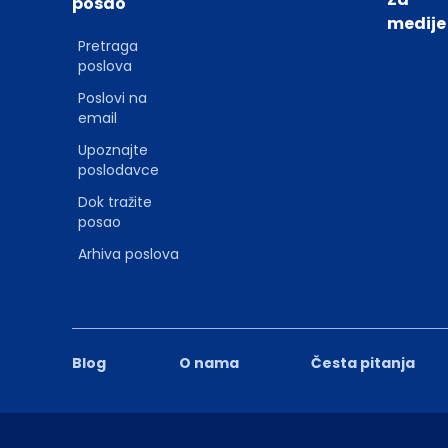
posao
medije
Pretraga
poslova
Poslovi na
email
Upoznajte
poslodavce
Dok tražite
posao
Arhiva poslova
Blog
O nama
Česta pitanja