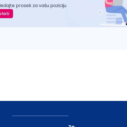
ledajte prosek za vašu poziciju
plati
Za