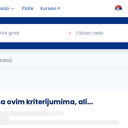
osao
Plate
Kursevi
Oblast rada
rite grad
Oblast rada
ltata)
ovim kriterijumima, ali...
s putem email-a kada se pojave novi poslovi.