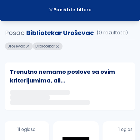
Poništite filtere
Posao
Bibliotekar Uroševac
(0 rezultata)
Uroševac
Bibliotekar
Trenutno nemamo poslove sa ovim
kriterijumima, ali...
Ako sačuvate ovu pretragu, obavestićemo vas putem 
uvajte pretragu
11 oglasa
1 oglas