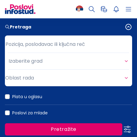
Pretraga
Pozicija, poslodavac ili ključna reč
Pozicija, poslodavac ili ključna reč
Izaberite grad
Grad
Oblast rada
Oblast rada
Plata u oglasu
Poslovi za mlade
Pretražite