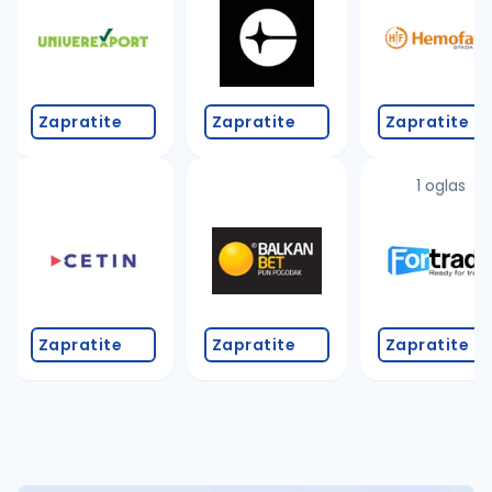
Takođe možete da:
proverite pravopisne greške (koristite č, ć, š, đ, ž,
povećajte radijus za odabrani grad
promenite odabrane filtere pretrage
Zapratite
Zapratite
Zapratite
1 oglas
Zapratite
Zapratite
Zapratite