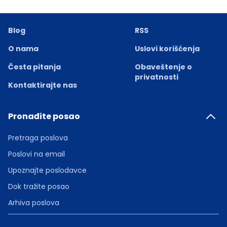
Blog
RSS
O nama
Uslovi korišćenja
Česta pitanja
Obaveštenje o
privatnosti
Kontaktirajte nas
Pronađite posao
Pretraga poslova
Poslovi na email
Upoznajte poslodavce
Dok tražite posao
Arhiva poslova