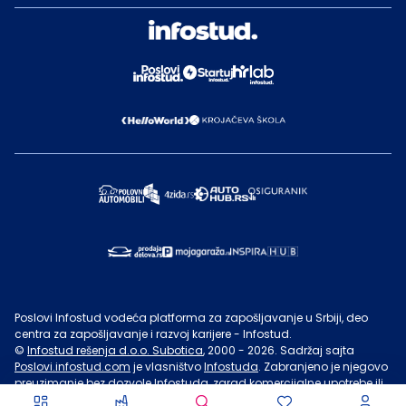
Poslovi Infostud vodeća platforma za zapošljavanje u Srbiji, deo
centra za zapošljavanje i razvoj karijere - Infostud.
©
Infostud rešenja d.o.o. Subotica
, 2000 -
2026
. Sadržaj sajta
Poslovi.infostud.com
je vlasništvo
Infostuda
. Zabranjeno je njegovo
preuzimanje bez dozvole
Infostuda
, zarad komercijalne upotrebe ili
u druge svrhe, osim za lične potrebe posetilaca sajta.
Uslovi