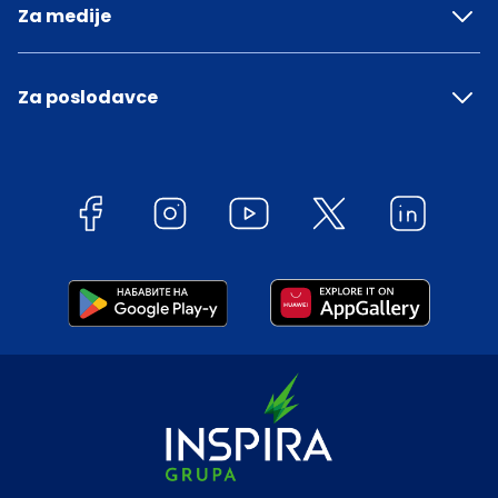
Za medije
Za poslodavce