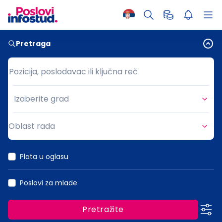
Pretraga
Pozicija, poslodavac ili ključna reč
Pozicija, poslodavac ili ključna reč
Izaberite grad
Grad
Oblast rada
Oblast rada
Plata u oglasu
Poslovi za mlade
Pretražite