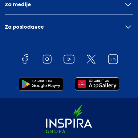
Za medije
Za poslodavce