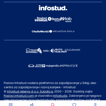
Poslovi Infostud vodeća platforma za zapošljavanje u Srbiji, deo
centra za zapošljavanje i razvoj karijere - Infostud.
©
Infostud rešenja d.o.o. Subotica
, 2000 -
2026
. Sadržaj sajta
Poslovi.infostud.com
je vlasništvo
Infostuda
. Zabranjeno je njegovo
preuzimanje bez dozvole
Infostuda
, zarad komercijalne upotrebe ili
u druge svrhe, osim za lične potrebe posetilaca sajta.
Uslovi