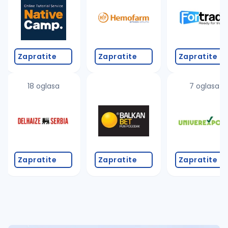
Takođe možete da:
proverite pravopisne greške (koristite č, ć, š, đ, ž,
povećajte radijus za odabrani grad
promenite odabrane filtere pretrage
Zapratite
Zapratite
Zapratite
18 oglasa
7 oglasa
Zapratite
Zapratite
Zapratite