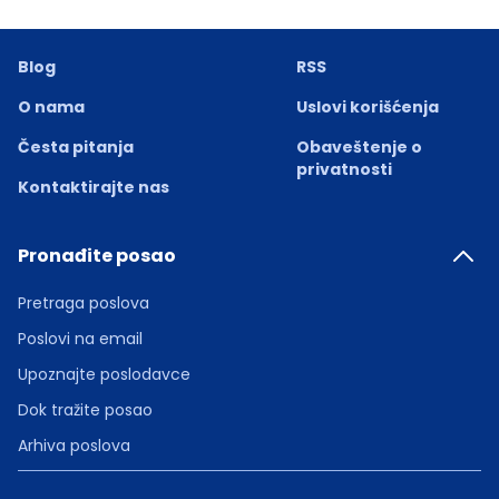
Blog
RSS
O nama
Uslovi korišćenja
Česta pitanja
Obaveštenje o
privatnosti
Kontaktirajte nas
Pronađite posao
Pretraga poslova
Poslovi na email
Upoznajte poslodavce
Dok tražite posao
Arhiva poslova