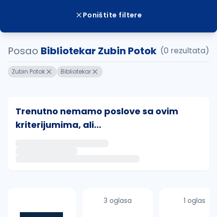
Poništite filtere
Posao
Bibliotekar Zubin Potok
(0 rezultata)
Zubin Potok
Bibliotekar
Trenutno nemamo poslove sa ovim
kriterijumima, ali...
Ako sačuvate ovu pretragu, obavestićemo vas putem 
uvajte pretragu
3 oglasa
1 oglas