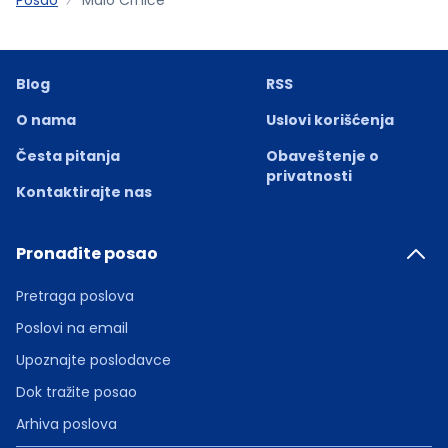
Blog
RSS
O nama
Uslovi korišćenja
Česta pitanja
Obaveštenje o
privatnosti
Kontaktirajte nas
Pronađite posao
Pretraga poslova
Poslovi na email
Upoznajte poslodavce
Dok tražite posao
Arhiva poslova