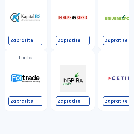
Takođe možete da:
proverite pravopisne greške (koristite č, ć, š, đ, ž,
povećajte radijus za odabrani grad
promenite odabrane filtere pretrage
Zapratite
Zapratite
Zapratite
1 oglas
Zapratite
Zapratite
Zapratite