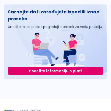
Saznajte da li zarađujete ispod ili iznad
proseka
Unesite iznos plate i pogledajte prosek za vašu poziciju
Podelite informaciju o plati
Posao
Malo Crniće