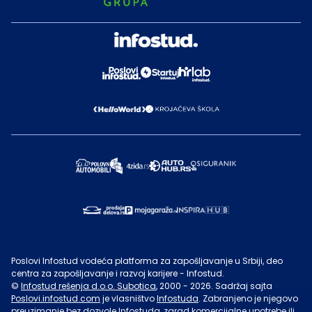
Poslovi Infostud vodeća platforma za zapošljavanje u Srbiji, deo
centra za zapošljavanje i razvoj karijere - Infostud.
©
Infostud rešenja d.o.o. Subotica
, 2000 -
2026
. Sadržaj sajta
Poslovi.infostud.com
je vlasništvo
Infostuda
. Zabranjeno je njegovo
preuzimanje bez dozvole
Infostuda
, zarad komercijalne upotrebe ili