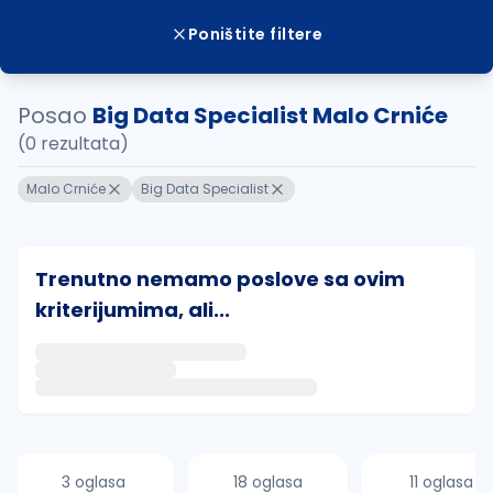
Poništite filtere
Posao
Big Data Specialist Malo Crniće
(0 rezultata)
Malo Crniće
Big Data Specialist
Trenutno nemamo poslove sa ovim
kriterijumima, ali...
Ako sačuvate ovu pretragu, obavestićemo vas putem 
uvajte pretragu
3 oglasa
18 oglasa
11 oglasa