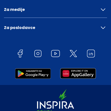
Za medije
Za poslodavce