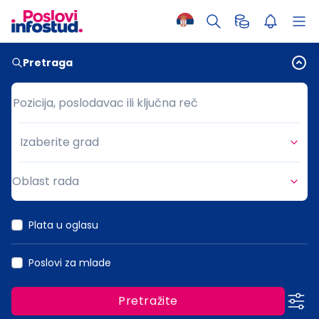
Pretraga
Pozicija, poslodavac ili ključna reč
Pozicija, poslodavac ili ključna reč
Izaberite grad
Grad
Oblast rada
Oblast rada
Plata u oglasu
Poslovi za mlade
Pretražite