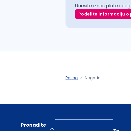
Unesite iznos plate i pog
Podelite informaciju o 
Posao
Negotin
Pronađite
Za