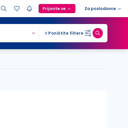
Prijavite se
Za poslodavce
Poništite filtere