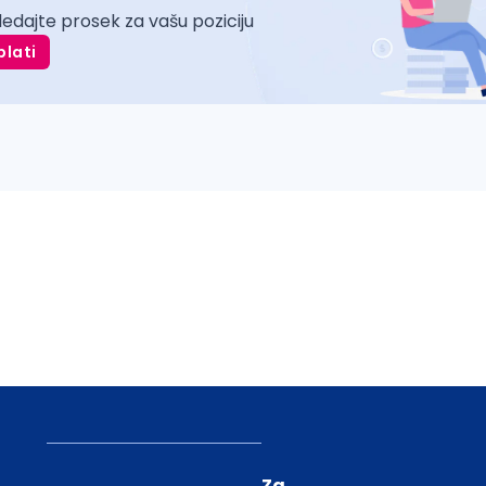
ledajte prosek za vašu poziciju
plati
Za