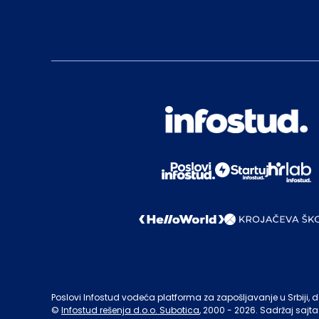
Poslovi Infostud vodeća platforma za zapošljavanje u Srbiji, de
©
Infostud rešenja d.o.o. Subotica
, 2000 -
2026
. Sadržaj sajta