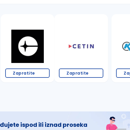
 š, đ, ž, dž)
Zapratite
Zapratite
Za
đujete ispod ili iznad proseka