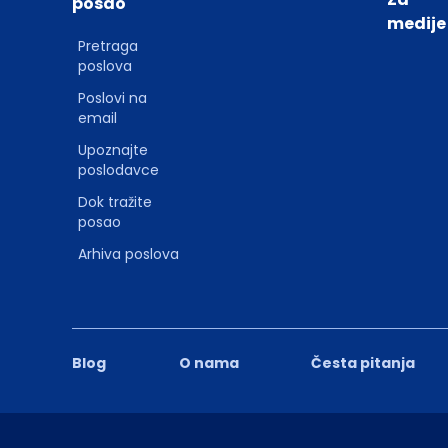
posao
medije
Pretraga
poslova
Poslovi na
email
Upoznajte
poslodavce
Dok tražite
posao
Arhiva poslova
Blog
O nama
Česta pitanja