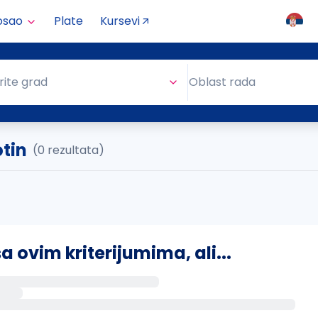
osao
Plate
Kursevi
Oblast rada
rite grad
Oblast rada
otin
(0 rezultata)
ovim kriterijumima, ali...
s putem email-a kada se pojave novi poslovi.