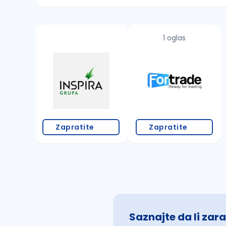
Sačuvajte pretragu
1 oglas
Takođe možete da:
proverite pravopisne greške (koristite č, ć,
povećajte radijus za odabrani grad
promenite odabrane filtere pretrage
Zapratite
Zapratite
Saznajte da li zara