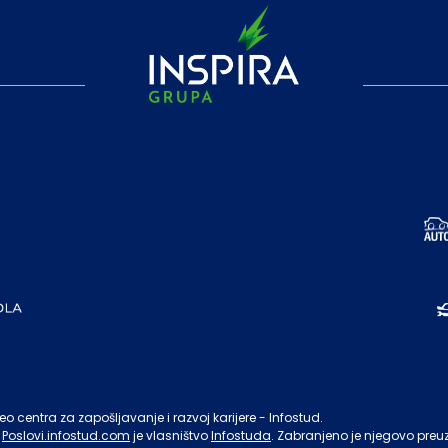
o centra za zapošljavanje i razvoj karijere - Infostud.
Poslovi.infostud.com
je vlasništvo
Infostuda
. Zabranjeno je njegovo preu