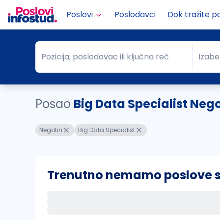
Poslovi
Poslodavci
Dok tražite p
Pozicija, poslodavac ili ključna reč
Izabe
Pozicija, poslodavac ili ključna reč
Grad
Posao
Big Data Specialist Neg
Negotin
Big Data Specialist
Trenutno nemamo poslove sa 
Ako sačuvate ovu pretragu, obavestićemo va