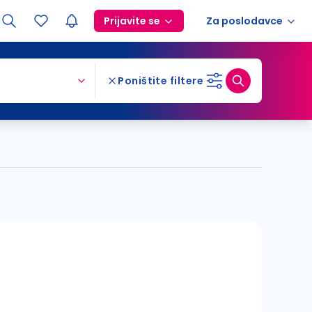
Prijavite se
Za poslodavce
Poništite filtere