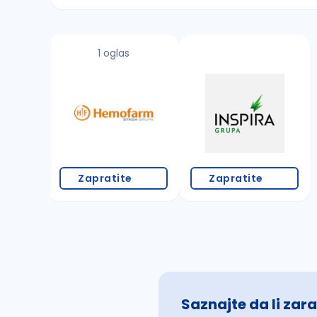
Sačuvajte pretragu
1 oglas
Takođe možete da:
proverite pravopisne greške (koristite č, ć,
povećajte radijus za odabrani grad
promenite odabrane filtere pretrage
Zapratite
Zapratite
Saznajte da li zara