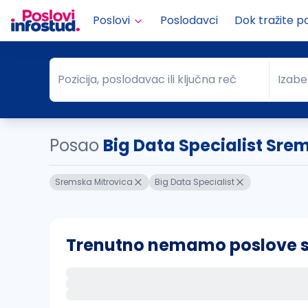
Poslovi
Poslodavci
Dok tražite p
Pozicija, poslodavac ili ključna reč
Izabe
Pozicija, poslodavac ili ključna reč
Grad
Posao
Big Data Specialist Sre
Sremska Mitrovica
Big Data Specialist
Trenutno nemamo poslove sa 
Ako sačuvate ovu pretragu, obavestićemo va