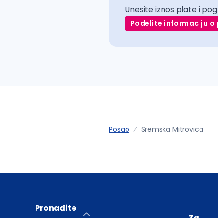
Unesite iznos plate i pog
Podelite informaciju o 
Posao
Sremska Mitrovica
Pronađite
Za