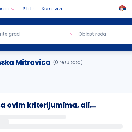
osao
Plate
Kursevi
Oblast rada
rite grad
Oblast rada
mska Mitrovica
(0 rezultata)
ovim kriterijumima, ali...
s putem email-a kada se pojave novi poslovi.