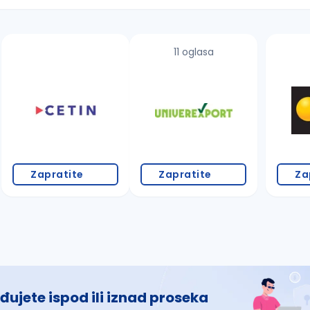
11 oglasa
 š, đ, ž, dž)
Zapratite
Zapratite
Za
đujete ispod ili iznad proseka