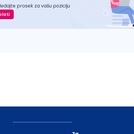
ledajte prosek za vašu poziciju
plati
Za