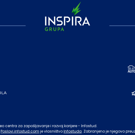
o centra za zapošljavanje i razvoj karijere - Infostud.
Poslovi.infostud.com
je vlasništvo
Infostuda
. Zabranjeno je njegovo preu