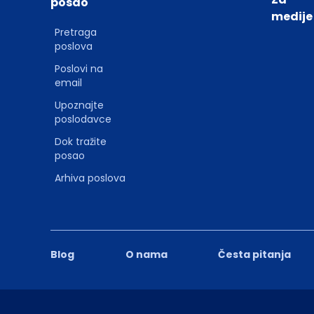
posao
medije
Pretraga
poslova
Poslovi na
email
Upoznajte
poslodavce
Dok tražite
posao
Arhiva poslova
Blog
O nama
Česta pitanja