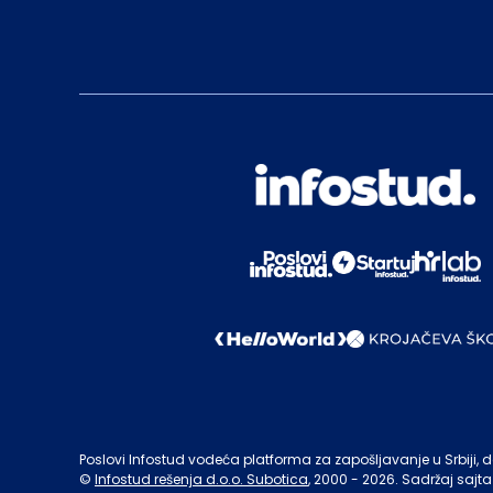
Poslovi Infostud vodeća platforma za zapošljavanje u Srbiji, de
©
Infostud rešenja d.o.o. Subotica
, 2000 -
2026
. Sadržaj sajta