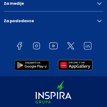
Za medije
Za poslodavce