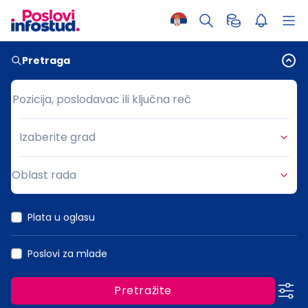
Pretraga
Pozicija, poslodavac ili ključna reč
Pozicija, poslodavac ili ključna reč
Izaberite grad
Grad
Oblast rada
Oblast rada
Plata u oglasu
Poslovi za mlade
Pretražite