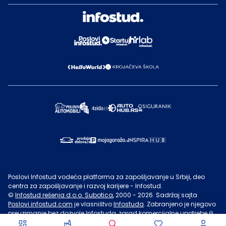
Poslovi Infostud vodeća platforma za zapošljavanje u Srbiji, deo
centra za zapošljavanje i razvoj karijere - Infostud.
©
Infostud rešenja d.o.o. Subotica
, 2000 -
2026
. Sadržaj sajta
Poslovi.infostud.com
je vlasništvo
Infostuda
. Zabranjeno je njegovo
preuzimanje bez dozvole
Infostuda
, zarad komercijalne upotrebe ili
u druge svrhe, osim za lične potrebe posetilaca sajta.
Uslovi