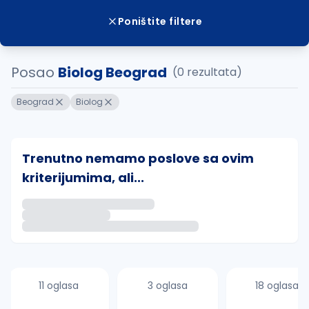
Poništite filtere
Posao
Biolog Beograd
(0 rezultata)
Beograd
Biolog
Trenutno nemamo poslove sa ovim
kriterijumima, ali...
Ako sačuvate ovu pretragu, obavestićemo vas putem 
uvajte pretragu
11 oglasa
3 oglasa
18 oglasa