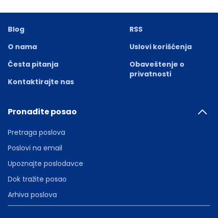
Blog
RSS
O nama
Uslovi korišćenja
Česta pitanja
Obaveštenje o
privatnosti
Kontaktirajte nas
Pronađite posao
Pretraga poslova
Poslovi na email
Upoznajte poslodavce
Dok tražite posao
Arhiva poslova