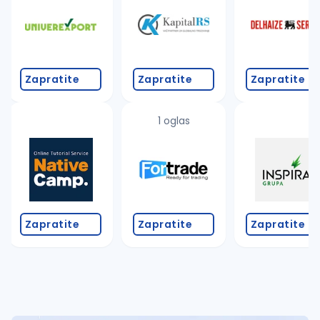
Takođe možete da:
proverite pravopisne greške (koristite č, ć, š, đ, ž,
povećajte radijus za odabrani grad
promenite odabrane filtere pretrage
Zapratite
Zapratite
Zapratite
1 oglas
Zapratite
Zapratite
Zapratite