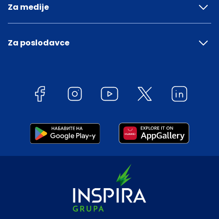
Za medije
Za poslodavce