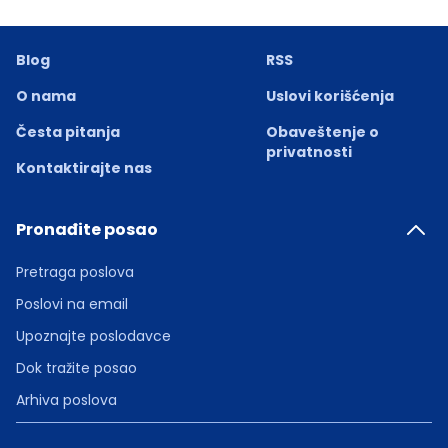
Blog
RSS
O nama
Uslovi korišćenja
Česta pitanja
Obaveštenje o
privatnosti
Kontaktirajte nas
Pronađite posao
Pretraga poslova
Poslovi na email
Upoznajte poslodavce
Dok tražite posao
Arhiva poslova