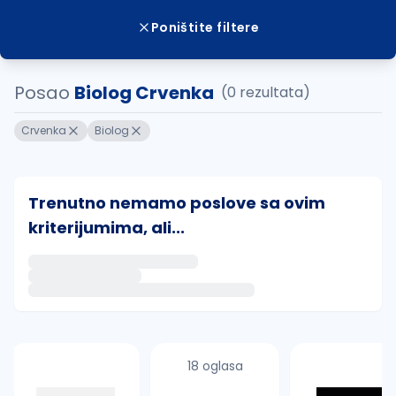
Poništite filtere
Posao
Biolog Crvenka
(0 rezultata)
Crvenka
Biolog
Trenutno nemamo poslove sa ovim
kriterijumima, ali...
Ako sačuvate ovu pretragu, obavestićemo vas putem 
uvajte pretragu
18 oglasa