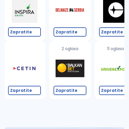
Takođe možete da:
proverite pravopisne greške (koristite č, ć, š, đ, ž,
povećajte radijus za odabrani grad
promenite odabrane filtere pretrage
Zapratite
Zapratite
Zapratite
2 oglasa
11 oglasa
Zapratite
Zapratite
Zapratite