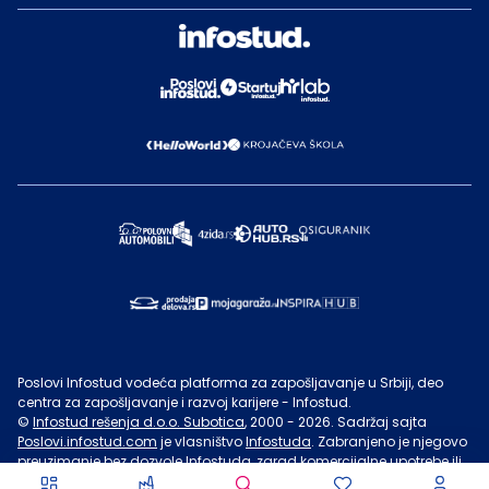
Poslovi Infostud vodeća platforma za zapošljavanje u Srbiji, deo
centra za zapošljavanje i razvoj karijere - Infostud.
©
Infostud rešenja d.o.o. Subotica
, 2000 -
2026
. Sadržaj sajta
Poslovi.infostud.com
je vlasništvo
Infostuda
. Zabranjeno je njegovo
preuzimanje bez dozvole
Infostuda
, zarad komercijalne upotrebe ili
u druge svrhe, osim za lične potrebe posetilaca sajta.
Uslovi