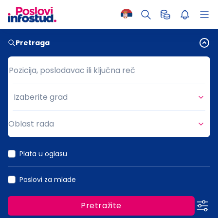
Pretraga
Pozicija, poslodavac ili ključna reč
Pozicija, poslodavac ili ključna reč
Izaberite grad
Grad
Oblast rada
Oblast rada
Plata u oglasu
Poslovi za mlade
Pretražite