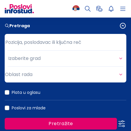
Pretraga
Pozicija, poslodavac ili ključna reč
Pozicija, poslodavac ili ključna reč
Izaberite grad
Grad
Oblast rada
Oblast rada
Plata u oglasu
Poslovi za mlade
Pretražite