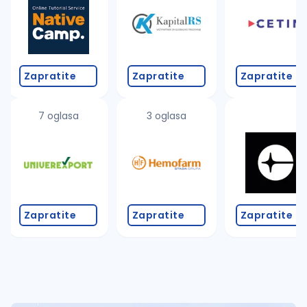
Takođe možete da:
proverite pravopisne greške (koristite č, ć, š, đ, ž,
povećajte radijus za odabrani grad
promenite odabrane filtere pretrage
Zapratite
Zapratite
Zapratite
7 oglasa
3 oglasa
Zapratite
Zapratite
Zapratite