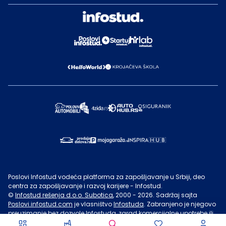
Poslovi Infostud vodeća platforma za zapošljavanje u Srbiji, deo
centra za zapošljavanje i razvoj karijere - Infostud.
©
Infostud rešenja d.o.o. Subotica
, 2000 -
2026
. Sadržaj sajta
Poslovi.infostud.com
je vlasništvo
Infostuda
. Zabranjeno je njegovo
preuzimanje bez dozvole
Infostuda
, zarad komercijalne upotrebe ili
u druge svrhe, osim za lične potrebe posetilaca sajta.
Uslovi