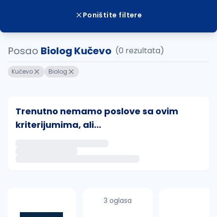
Poništite filtere
Posao
Biolog Kučevo
(0 rezultata)
Kučevo
Biolog
Trenutno nemamo poslove sa ovim
kriterijumima, ali...
Ako sačuvate ovu pretragu, obavestićemo vas putem 
uvajte pretragu
3 oglasa