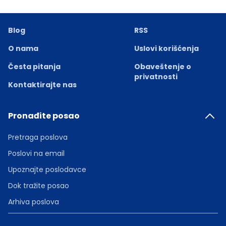
Blog
RSS
O nama
Uslovi korišćenja
Česta pitanja
Obaveštenje o
privatnosti
Kontaktirajte nas
Pronađite posao
Pretraga poslova
Poslovi na email
Upoznajte poslodavce
Dok tražite posao
Arhiva poslova