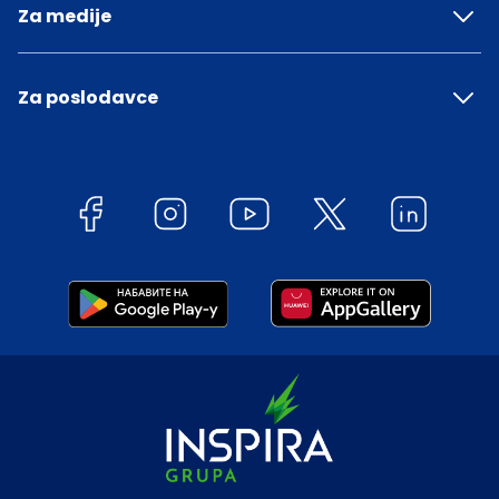
Za medije
Za poslodavce