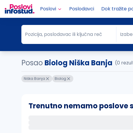
Poslovi
Poslodavci
Dok tražite p
Pozicija, poslodavac ili ključna reč
Izabe
Pozicija, poslodavac ili ključna reč
Grad
Posao
Biolog Niška Banja
(0 rezu
Niška Banja
Biolog
Trenutno nemamo poslove sa 
Ako sačuvate ovu pretragu, obavestićemo va