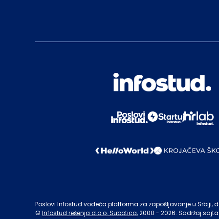
Poslovi Infostud vodeća platforma za zapošljavanje u Srbiji, de
©
Infostud rešenja d.o.o. Subotica
, 2000 -
2026
. Sadržaj sajta