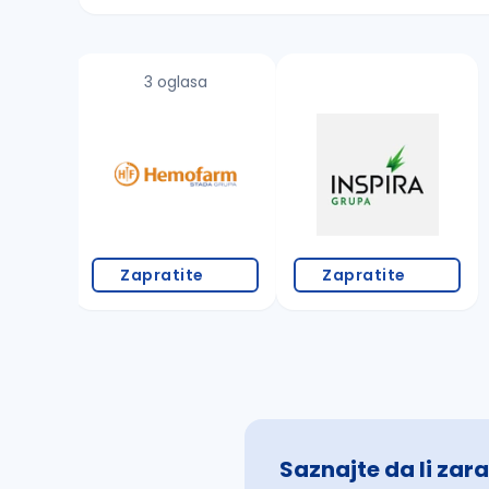
Sačuvajte pretragu
3 oglasa
Takođe možete da:
proverite pravopisne greške (koristite č, ć,
povećajte radijus za odabrani grad
promenite odabrane filtere pretrage
Zapratite
Zapratite
Saznajte da li zara