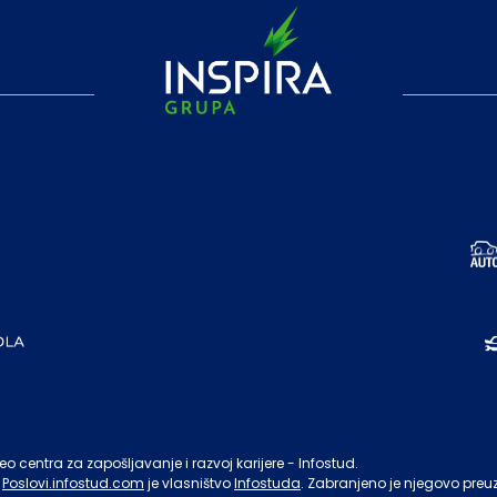
o centra za zapošljavanje i razvoj karijere - Infostud.
Poslovi.infostud.com
je vlasništvo
Infostuda
. Zabranjeno je njegovo preu