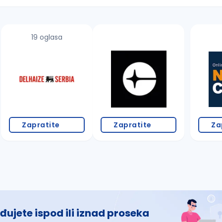
19 oglasa
 š, đ, ž, dž)
Zapratite
Zapratite
Za
đujete ispod ili iznad proseka