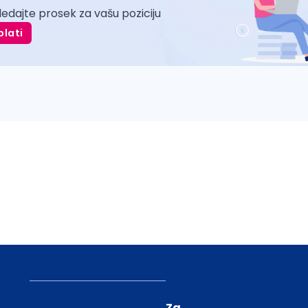
ledajte prosek za vašu poziciju
plati
Za