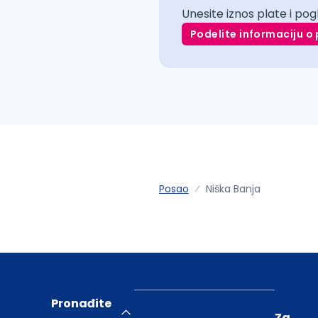
Unesite iznos plate i pog
Podelite informaciju o 
Posao
Niška Banja
Pronađite
Za