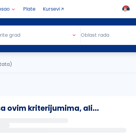
osao
Plate
Kursevi
Oblast rada
rite grad
Oblast rada
ltata)
ovim kriterijumima, ali...
s putem email-a kada se pojave novi poslovi.