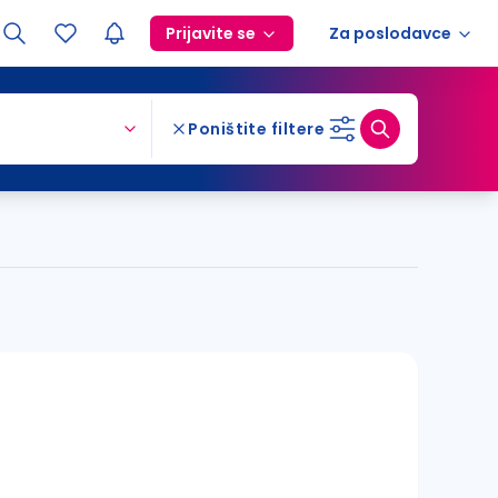
Prijavite se
Za poslodavce
Poništite filtere