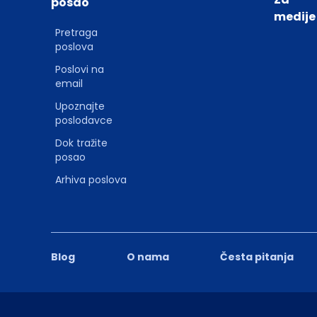
posao
medije
Pretraga
poslova
Poslovi na
email
Upoznajte
poslodavce
Dok tražite
posao
Arhiva poslova
Blog
O nama
Česta pitanja