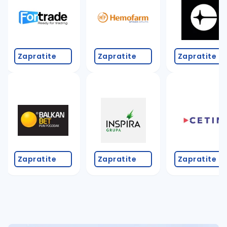
Takođe možete da:
proverite pravopisne greške (koristite č, ć, š, đ, ž,
povećajte radijus za odabrani grad
promenite odabrane filtere pretrage
Zapratite
Zapratite
Zapratite
Zapratite
Zapratite
Zapratite