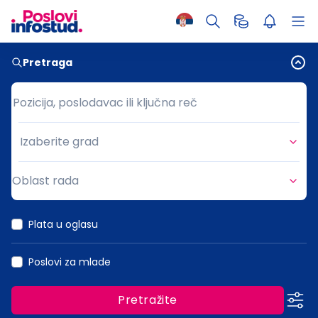
Pretraga
Pozicija, poslodavac ili ključna reč
Pozicija, poslodavac ili ključna reč
Izaberite grad
Grad
Oblast rada
Oblast rada
Plata u oglasu
Poslovi za mlade
Pretražite