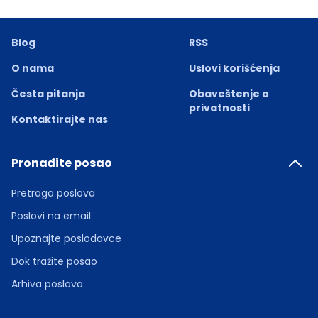
Blog
RSS
O nama
Uslovi korišćenja
Česta pitanja
Obaveštenje o
privatnosti
Kontaktirajte nas
Pronađite posao
Pretraga poslova
Poslovi na email
Upoznajte poslodavce
Dok tražite posao
Arhiva poslova