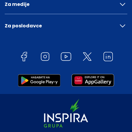
Za medije
Za poslodavce