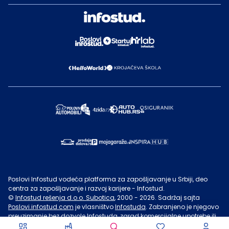
Poslovi Infostud vodeća platforma za zapošljavanje u Srbiji, deo
centra za zapošljavanje i razvoj karijere - Infostud.
©
Infostud rešenja d.o.o. Subotica
, 2000 -
2026
. Sadržaj sajta
Poslovi.infostud.com
je vlasništvo
Infostuda
. Zabranjeno je njegovo
preuzimanje bez dozvole
Infostuda
, zarad komercijalne upotrebe ili
u druge svrhe, osim za lične potrebe posetilaca sajta.
Uslovi