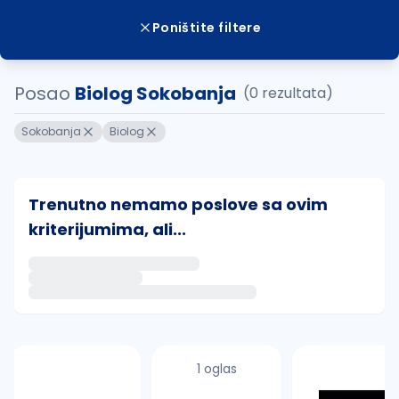
Poništite filtere
Posao
Biolog Sokobanja
(0 rezultata)
Sokobanja
Biolog
Trenutno nemamo poslove sa ovim
kriterijumima, ali...
Ako sačuvate ovu pretragu, obavestićemo vas putem 
uvajte pretragu
1 oglas