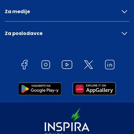
Za medije
Za poslodavce