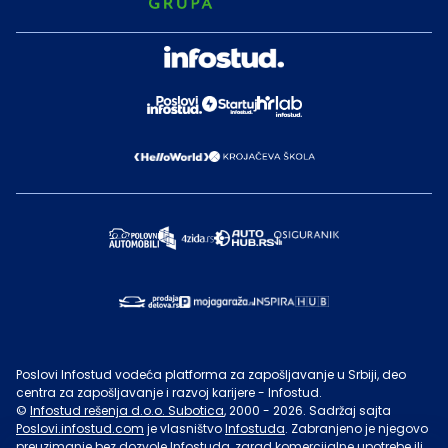
Poslovi Infostud vodeća platforma za zapošljavanje u Srbiji, deo
centra za zapošljavanje i razvoj karijere - Infostud.
©
Infostud rešenja d.o.o. Subotica
, 2000 -
2026
. Sadržaj sajta
Poslovi.infostud.com
je vlasništvo
Infostuda
. Zabranjeno je njegovo
preuzimanje bez dozvole
Infostuda
, zarad komercijalne upotrebe ili