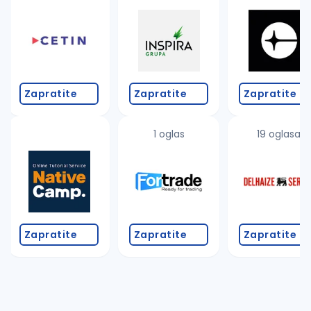
Takođe možete da:
proverite pravopisne greške (koristite č, ć, š, đ, ž,
povećajte radijus za odabrani grad
promenite odabrane filtere pretrage
Zapratite
Zapratite
Zapratite
1 oglas
19 oglasa
Zapratite
Zapratite
Zapratite