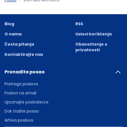
Blog
RSS
O nama
Uslovi korišćenja
Česta pitanja
Obaveštenje o
privatnosti
Kontaktirajte nas
Pronađite posao
Pretraga poslova
Poslovi na email
Upoznajte poslodavce
Dok tražite posao
Arhiva poslova