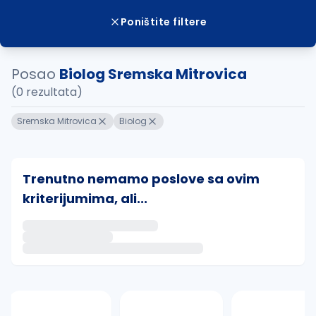
Poništite filtere
Posao
Biolog Sremska Mitrovica
(0 rezultata)
Sremska Mitrovica
Biolog
Trenutno nemamo poslove sa ovim
kriterijumima, ali...
Ako sačuvate ovu pretragu, obavestićemo vas putem 
uvajte pretragu