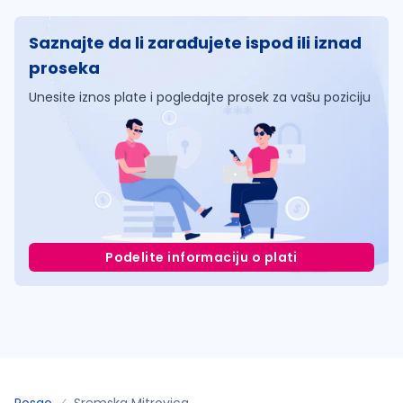
Saznajte da li zarađujete ispod ili iznad
proseka
Unesite iznos plate i pogledajte prosek za vašu poziciju
Podelite informaciju o plati
Posao
Sremska Mitrovica