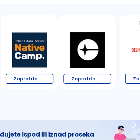
 š, đ, ž, dž)
Zapratite
Zapratite
Za
đujete ispod ili iznad proseka