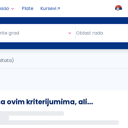
osao
Plate
Kursevi
Oblast rada
rite grad
Oblast rada
ultata)
ovim kriterijumima, ali...
s putem email-a kada se pojave novi poslovi.