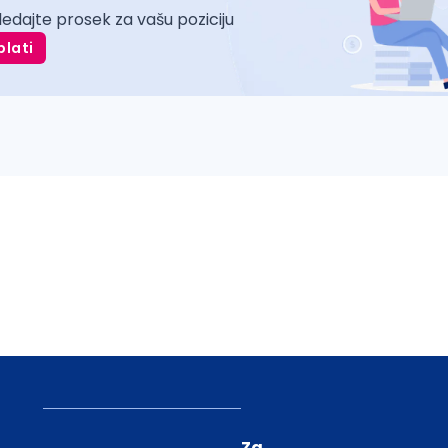
ledajte prosek za vašu poziciju
plati
Za