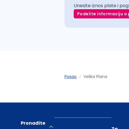
Unesite iznos plate i pog
Podelite informaciju o 
Posao
Velika Plana
Pronađite
Za