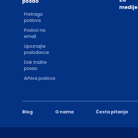
posao
medije
Pretraga
poslova
Poslovi na
email
Upoznajte
poslodavce
Dok tražite
posao
Arhiva poslova
Blog
O nama
Česta pitanja