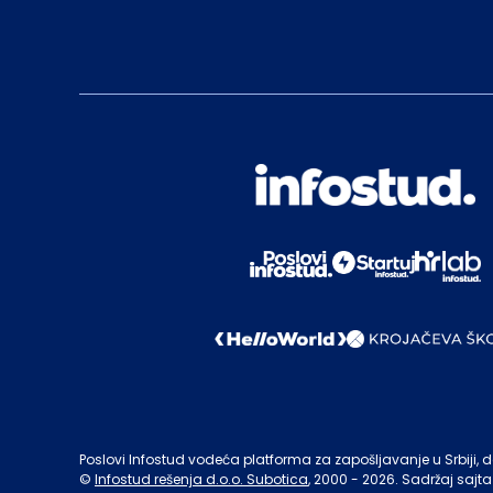
Poslovi Infostud vodeća platforma za zapošljavanje u Srbiji, de
©
Infostud rešenja d.o.o. Subotica
, 2000 -
2026
. Sadržaj sajta