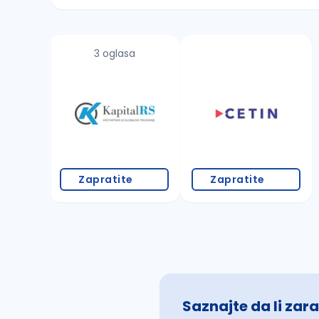
Sačuvajte pretragu
3 oglasa
Takođe možete da:
proverite pravopisne greške (koristite č, ć,
povećajte radijus za odabrani grad
promenite odabrane filtere pretrage
Zapratite
Zapratite
Saznajte da li zara