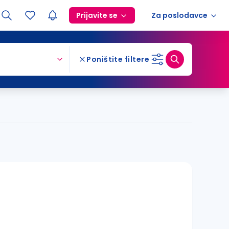
Prijavite se
Za poslodavce
Poništite filtere