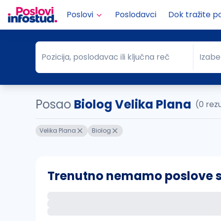
Poslovi
Poslodavci
Dok tražite p
Pozicija, poslodavac ili ključna reč
Izabe
Pozicija, poslodavac ili ključna reč
Grad
Posao
Biolog Velika Plana
(0 rez
Velika Plana
Biolog
Trenutno nemamo poslove sa 
Ako sačuvate ovu pretragu, obavestićemo va