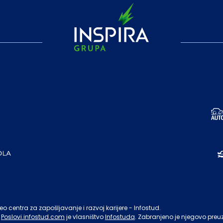
o centra za zapošljavanje i razvoj karijere - Infostud.
Poslovi.infostud.com
je vlasništvo
Infostuda
. Zabranjeno je njegovo preu