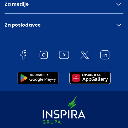
Za medije
Za poslodavce