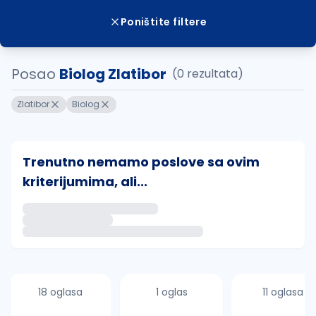
Poništite filtere
Posao
Biolog Zlatibor
(0 rezultata)
Zlatibor
Biolog
Trenutno nemamo poslove sa ovim
kriterijumima, ali...
Ako sačuvate ovu pretragu, obavestićemo vas putem 
uvajte pretragu
18 oglasa
1 oglas
11 oglasa