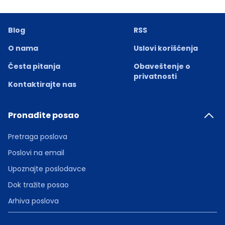
Blog
RSS
O nama
Uslovi korišćenja
Česta pitanja
Obaveštenje o
privatnosti
Kontaktirajte nas
Pronađite posao
Pretraga poslova
Poslovi na email
Upoznajte poslodavce
Dok tražite posao
Arhiva poslova