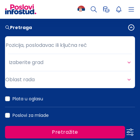
Pretraga
Pozicija, poslodavac ili ključna reč
Pozicija, poslodavac ili ključna reč
Izaberite grad
Grad
Oblast rada
Oblast rada
Plata u oglasu
Poslovi za mlade
Pretražite