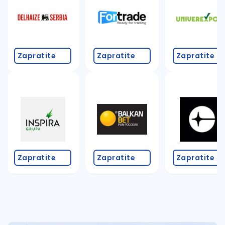
Takođe možete da:
proverite pravopisne greške (koristite č, ć, š, đ, ž,
povećajte radijus za odabrani grad
promenite odabrane filtere pretrage
Zapratite
Zapratite
Zapratite
Zapratite
Zapratite
Zapratite