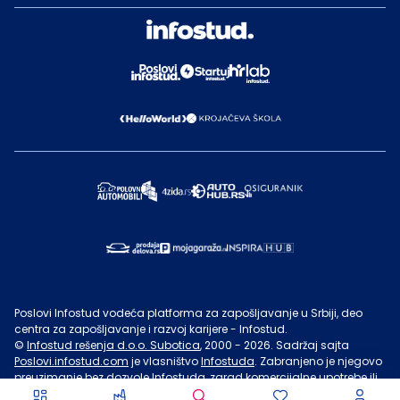
Poslovi Infostud vodeća platforma za zapošljavanje u Srbiji, deo
centra za zapošljavanje i razvoj karijere - Infostud.
©
Infostud rešenja d.o.o. Subotica
, 2000 -
2026
. Sadržaj sajta
Poslovi.infostud.com
je vlasništvo
Infostuda
. Zabranjeno je njegovo
preuzimanje bez dozvole
Infostuda
, zarad komercijalne upotrebe ili
u druge svrhe, osim za lične potrebe posetilaca sajta.
Uslovi