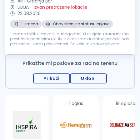
ART Gradnja Bar
LIBIJA
-
Izvan pretražene lokacije
22.08.2026
1. smena
Obaveštenje o statusu prijave
...ime na tržištu i ostvarili dugogodišnju i uspješnu saradnju sa
prestižnim partnerima iz Libije, čime smo dodatno potvrdili naš
profesionalizam i posvećenost. Sa velikim zadovoljstvom
objavljujemo oglas za otvorenu poziciju
Blagajnik
, nudeći
kandidatima...
Prikažite mi poslove za rad na terenu
Prikaži
Ukloni
1 oglas
18 oglasa