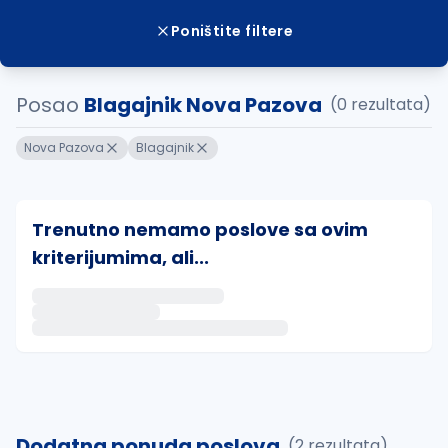
Poništite filtere
Posao
Blagajnik Nova Pazova
(0 rezultata)
Nova Pazova
Blagajnik
Trenutno nemamo poslove sa ovim
kriterijumima, ali...
Ako sačuvate ovu pretragu, obavestićemo vas putem 
uvajte pretragu
Dodatna ponuda poslova
(2 rezultata)