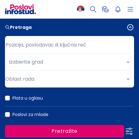
Pretraga
Pozicija, poslodavac ili ključna reč
Pozicija, poslodavac ili ključna reč
Izaberite grad
Grad
Oblast rada
Oblast rada
Plata u oglasu
Poslovi za mlade
Pretražite