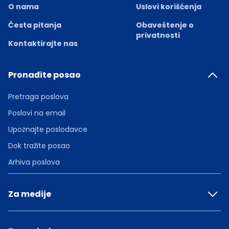
O nama
Uslovi korišćenja
Česta pitanja
Obaveštenje o
privatnosti
Kontaktirajte nas
Pronađite posao
Pretraga poslova
Poslovi na email
Upoznajte poslodavce
Dok tražite posao
Arhiva poslova
Za medije