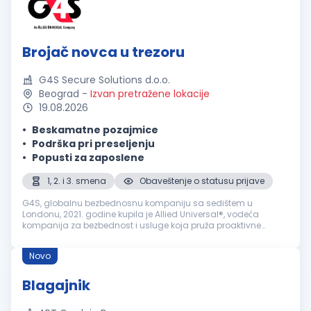
Brojač novca u trezoru
G4S Secure Solutions d.o.o.
Beograd
-
Izvan pretražene lokacije
19.08.2026
Beskamatne pozajmice
Podrška pri preseljenju
Popusti za zaposlene
1, 2. i 3. smena
Obaveštenje o statusu prijave
G4S, globalnu bezbednosnu kompaniju sa sedištem u
Londonu, 2021. godine kupila je Allied Universal®, vodeća
kompanija za bezbednost i usluge koja pruža proaktivne
bezbednosne usluge i najsavremeniju pametnu tehnologiju za
isporuku prilagođenih, int...
Novo
Blagajnik