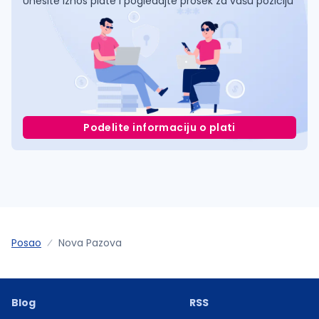
Unesite iznos plate i pogledajte prosek za vašu poziciju
Podelite informaciju o plati
Posao
Nova Pazova
Blog
RSS