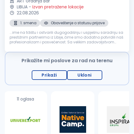
ART Gradnja Bar
LIBIJA
-
Izvan pretražene lokacije
22.08.2026
1. smena
Obaveštenje o statusu prijave
...ime na tržištu i ostvarili dugogodišnju i uspješnu saradnju sa
prestižnim partnerima iz Libije, čime smo dodatno potvrdili naš
profesionalizam i posvećenost. Sa velikim zadovoljstvom
objavljujemo oglas za otvorenu poziciju
Blagajnik
, nudeći
kandidatima...
Prikažite mi poslove za rad na terenu
Prikaži
Ukloni
11 oglasa