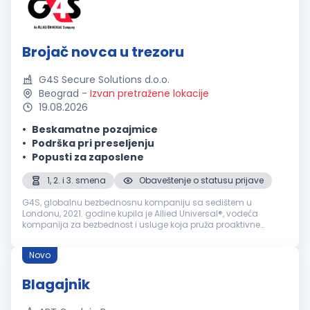
Brojač novca u trezoru
G4S Secure Solutions d.o.o.
Beograd
-
Izvan pretražene lokacije
19.08.2026
Beskamatne pozajmice
Podrška pri preseljenju
Popusti za zaposlene
1, 2. i 3. smena
Obaveštenje o statusu prijave
G4S, globalnu bezbednosnu kompaniju sa sedištem u
Londonu, 2021. godine kupila je Allied Universal®, vodeća
kompanija za bezbednost i usluge koja pruža proaktivne
bezbednosne usluge i najsavremeniju pametnu tehnologiju za
isporuku prilagođenih, int...
Novo
Blagajnik