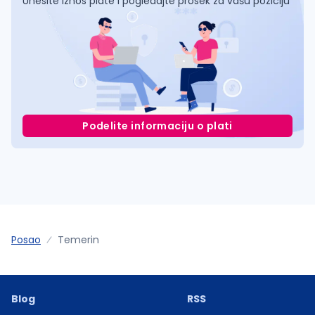
Unesite iznos plate i pogledajte prosek za vašu poziciju
Podelite informaciju o plati
Posao
Temerin
Blog
RSS