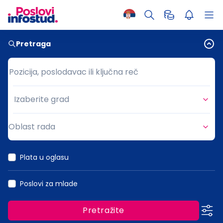
Pretraga
Pozicija, poslodavac ili ključna reč
Pozicija, poslodavac ili ključna reč
Izaberite grad
Grad
Oblast rada
Oblast rada
Plata u oglasu
Poslovi za mlade
Pretražite