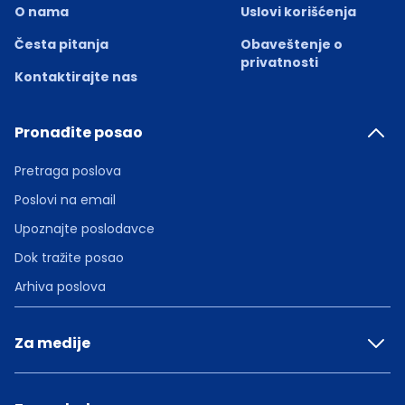
O nama
Uslovi korišćenja
Česta pitanja
Obaveštenje o
privatnosti
Kontaktirajte nas
Pronađite posao
Pretraga poslova
Poslovi na email
Upoznajte poslodavce
Dok tražite posao
Arhiva poslova
Za medije