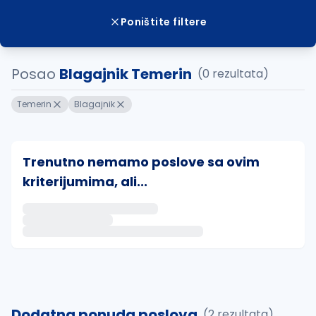
Poništite filtere
Posao
Blagajnik Temerin
(0 rezultata)
Temerin
Blagajnik
Trenutno nemamo poslove sa ovim
kriterijumima, ali...
Ako sačuvate ovu pretragu, obavestićemo vas putem 
uvajte pretragu
Dodatna ponuda poslova
(2 rezultata)