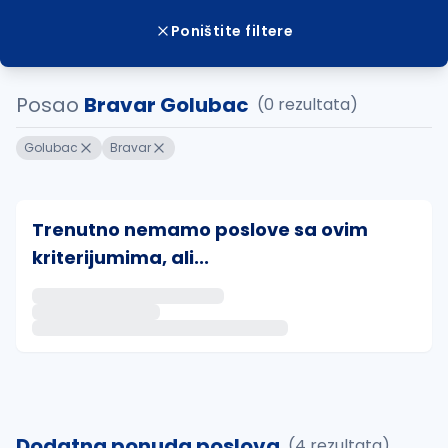
Poništite filtere
Posao
Bravar Golubac
(0 rezultata)
Golubac
Bravar
Trenutno nemamo poslove sa ovim
kriterijumima, ali...
Ako sačuvate ovu pretragu, obavestićemo vas putem 
uvajte pretragu
Dodatna ponuda poslova
(4 rezultata)