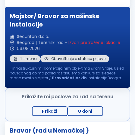
upotrebu pomoćno - potrošnog materijala (gas, žica za
zavarivanje, zaštitna...
Majstor/ Bravar za mašinske
instalacije
Securiton d.o.o.
Beograd | Terenski rad
-
Izvan pretražene lokacije
06.08.2026
1. smena
Obaveštenje o statusu prijave
...infrastrukturnim i komercijalnim objektima širom Srbije. Usled
povećanog obima posla raspisujemo konkurs za sledeće
radno mesto:Majstor /
BravarMašinskih
instalacijaBeograd
Opis posla: Utvrđivanje i otklanjanje kvarova i servis mašinskih
instalacija; Montaža...
Prikažite mi poslove za rad na terenu
Prikaži
Ukloni
Bravar (rad u Nemačkoj )