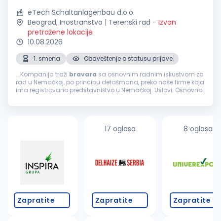
eTech Schaltanlagenbau d.o.o.
Beograd, Inostranstvo | Terenski rad
-
Izvan
pretražene lokacije
10.08.2026
1. smena
Obaveštenje o statusu prijave
...Kompanija traži
bravara
sa osnovnim radnim iskustvom za
rad u Nemačkoj, po principu detašmana, preko naše firme koja
ima registrovano predstavništvo u Nemačkoj. Uslovi: Osnovno
radno iskustvo u
bravarskim
poslovima Poznavanje rada sa
metalnim...
17 oglasa
8 oglasa
Zapratite
Zapratite
Zapratite