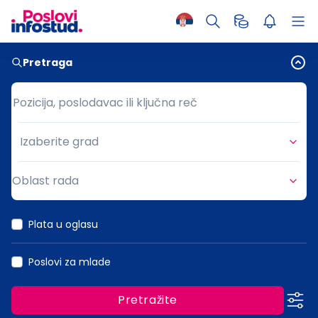
Pretraga
Pozicija, poslodavac ili ključna reč
Pozicija, poslodavac ili ključna reč
Izaberite grad
Grad
Oblast rada
Oblast rada
Plata u oglasu
Poslovi za mlade
Pretražite