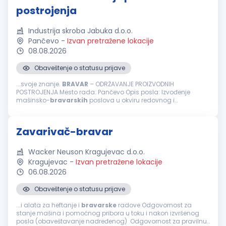
postrojenja
Industrija skroba Jabuka d.o.o.
Pančevo
-
Izvan pretražene lokacije
08.08.2026
Obaveštenje o statusu prijave
...svoje znanje.
BRAVAR
– ODRŽAVANJE PROIZVODNIH
POSTROJENJA Mesto rada: Pančevo Opis posla: Izvođenje
mašinsko-
bravarskih
poslova u okviru redovnog i
preventivnog održavanja proizvodnih postrojenja Učešće u
otklanjanju kvarova i intervencijama...
Zavarivač-bravar
Wacker Neuson Kragujevac d.o.o.
Kragujevac
-
Izvan pretražene lokacije
06.08.2026
Obaveštenje o statusu prijave
...i alata za heftanje i
bravarske
radove Odgovornost za
stanje mašina i pomoćnog pribora u toku i nakon izvršenog
posla (obaveštavanje nadređenog) Odgovornost za pravilnu