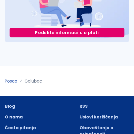
Podelite informaciju o plati
Posao
Golubac
Blog
RSS
O nama
Uslovi korišćenja
Česta pitanja
Obaveštenje o
privatnosti