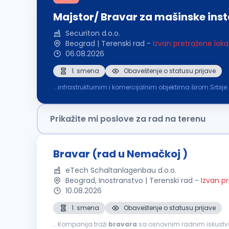
Majstor/ Bravar za mašinske inst
Securiton d.o.o.
Beograd | Terenski rad
-
Izvan pretražene loka
06.08.2026
1. smena
Obaveštenje o statusu prijave
...infrastrukturnim i komercijalnim objektima širom Sr
Opis posla: Utvrđivanje i otklanjanje kvarova i servi
Prikažite mi poslove za rad na terenu
Bravar (rad u Nemačkoj )
eTech Schaltanlagenbau d.o.o.
Beograd, Inostranstvo | Terenski rad
-
Izvan p
10.08.2026
1. smena
Obaveštenje o statusu prijave
...Kompanija traži
bravara
sa osnovnim radnim iskustvom