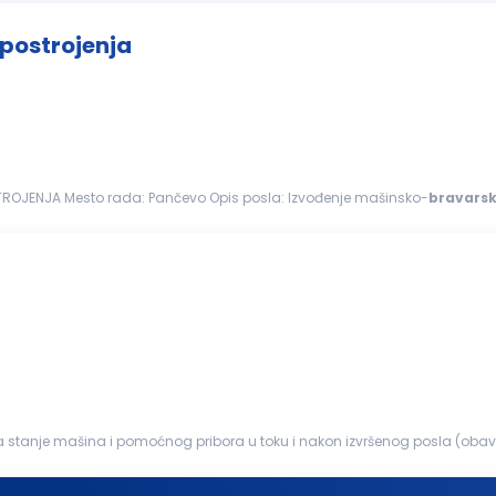
 postrojenja
– ODRŽAVANJE PROIZVODNIH POSTROJENJA Mesto rada: Pančevo Opis posla: Izvođenje mašinsko-
bravarsk
ntervencijama...
stanje mašina i pomoćnog pribora u toku i nakon izvršenog posla (oba
avarivanje, zaštitna...