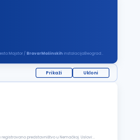
esto:Majstor /
BravarMašinskih
instalacijaBeograd
Prikaži
Ukloni
registrovano predstavništvo u Nemačkoj. Uslovi: