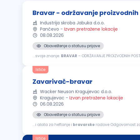
Bravar - održavanje proizvodnih
Industrija skroba Jabuka d.o.o.
Pančevo
-
Izvan pretražene lokacije
08.08.2026
Obaveštenje o statusu prijave
...svoje znanje.
BRAVAR
proizvodnih postrojenja Učešće u otklanjanju kvarova i i
Ističe
Zavarivač-bravar
Wacker Neuson Kragujevac d.o.o.
Kragujevac
-
Izvan pretražene lokacije
06.08.2026
Obaveštenje o statusu prijave
...i alata za heftanje i
bravarske
radove Odgovornost za 
upotrebu pomoćno - potrošnog materijala (gas, žica za z
Ističe