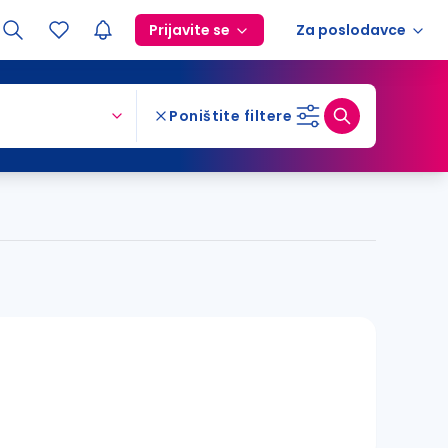
Prijavite se
Za poslodavce
Poništite filtere