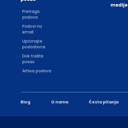
medije
Pretraga
poslova
Poslovi na
email
Upoznajte
poslodavce
Dok tražite
posao
Arhiva poslova
Blog
O nama
Česta pitanja