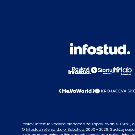
Poslovi Infostud vodeća platforma za zapošljavanje u Srbiji, de
©
Infostud rešenja d.o.o. Subotica
, 2000 -
2026
. Sadržaj sajta
u druge svrhe, osim za lične potrebe posetilaca sajta.
Uslovi k