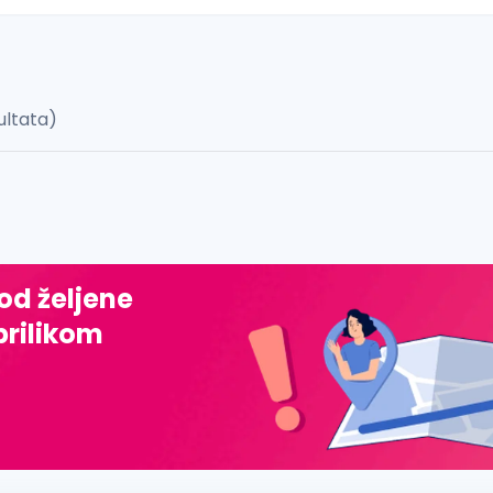
ultata)
 š, đ, ž, dž)
 od željene
prilikom