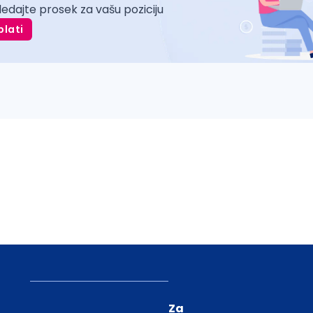
ledajte prosek za vašu poziciju
plati
Za