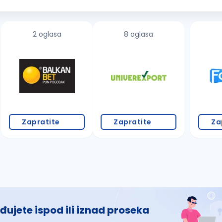
vanje rada sa metalnim...
2 oglasa
8 oglasa
Zapratite
Zapratite
Za
đujete ispod ili iznad proseka