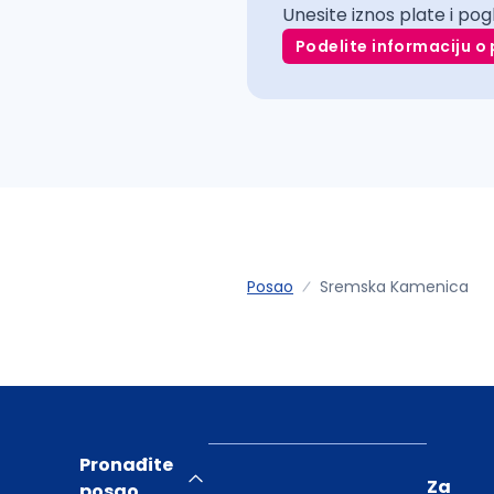
Unesite iznos plate i pog
Podelite informaciju o 
Posao
Sremska Kamenica
Pronađite
Za
posao