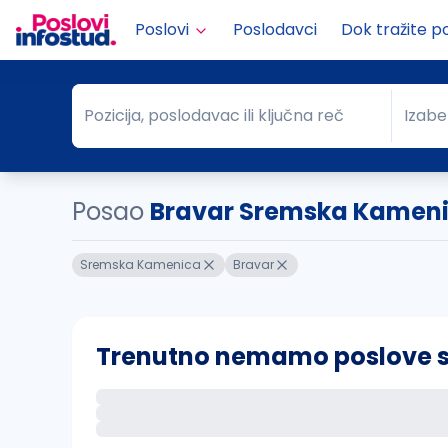
Poslovi
Poslodavci
Dok tražite p
Pozicija, poslodavac ili ključna reč
Izabe
Pozicija, poslodavac ili ključna reč
Grad
Posao
Bravar Sremska Kamen
Sremska Kamenica
Bravar
Trenutno nemamo poslove sa 
Ako sačuvate ovu pretragu, obavestićemo va