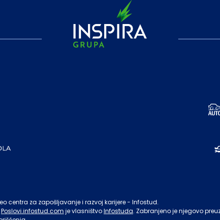
o centra za zapošljavanje i razvoj karijere - Infostud.
Poslovi.infostud.com
je vlasništvo
Infostuda
. Zabranjeno je njegovo preu
orišćenja.