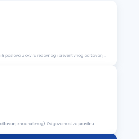
ih
poslova u okviru redovnog i preventivnog održavanja
veštavanje nadređenog) Odgovornost za pravilnu