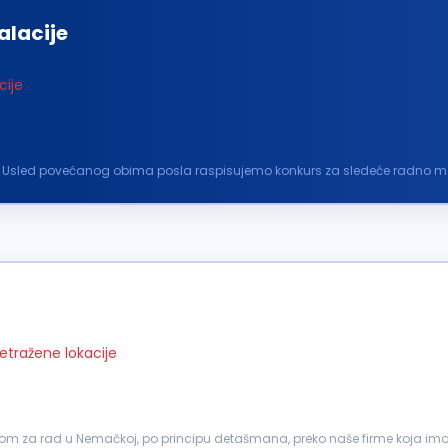
alacije
cije
bije. Usled povećanog obima posla raspisujemo konkurs za sledeće radno m
s mašinskih instalacija; Montaža...
retražene lokacije
 za rad u Nemačkoj, po principu detašmana, preko naše firme koja ima 