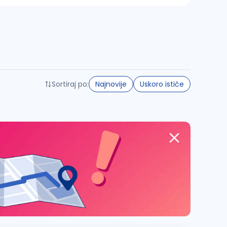
Sortiraj po:
Najnovije
Uskoro ističe