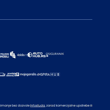
zimanje bez dozvole
Infostuda
, zarad komercijalne upotrebe ili