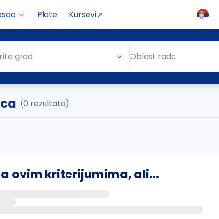
osao
Plate
Kursevi
Oblast rada
rite grad
Oblast rada
ica
(0 rezultata)
ovim kriterijumima, ali...
s putem email-a kada se pojave novi poslovi.