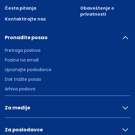
Česta pitanja
Obaveštenje o
privatnosti
Kontaktirajte nas
Pronađite posao
Pretraga poslova
Poslovi na email
Upoznajte poslodavce
Dok tražite posao
Arhiva poslova
Za medije
Za poslodavce