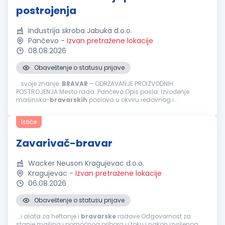
postrojenja
Industrija skroba Jabuka d.o.o.
Pančevo
-
Izvan pretražene lokacije
08.08.2026
Obaveštenje o statusu prijave
...svoje znanje.
BRAVAR
– ODRŽAVANJE PROIZVODNIH
POSTROJENJA Mesto rada: Pančevo Opis posla: Izvođenje
mašinsko-
bravarskih
poslova u okviru redovnog i
preventivnog održavanja proizvodnih postrojenja Učešće u
otklanjanju kvarova i intervencijama...
Ističe
Zavarivač-bravar
Wacker Neuson Kragujevac d.o.o.
Kragujevac
-
Izvan pretražene lokacije
06.08.2026
Obaveštenje o statusu prijave
...i alata za heftanje i
bravarske
radove Odgovornost za
stanje mašina i pomoćnog pribora u toku i nakon izvršenog