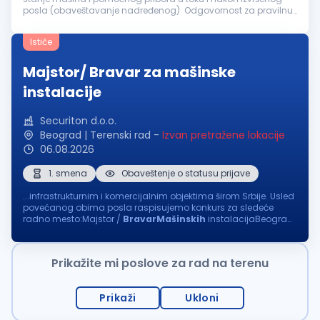
posla (obaveštavanje nadređenog) Odgovornost za pravilnu
upotrebu pomoćno - potrošnog materijala (gas, žica za
zavarivanje, zaštitna...
Ističe
Majstor/ Bravar za mašinske
instalacije
Securiton d.o.o.
Beograd | Terenski rad
-
Izvan pretražene lokacije
06.08.2026
1. smena
Obaveštenje o statusu prijave
...infrastrukturnim i komercijalnim objektima širom Srbije. Usled
povećanog obima posla raspisujemo konkurs za sledeće
radno mesto:Majstor /
BravarMašinskih
instalacijaBeograd
Opis posla: Utvrđivanje i otklanjanje kvarova i servis mašinskih
instalacija; Montaža...
Prikažite mi poslove za rad na terenu
Prikaži
Ukloni