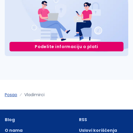
Podelite informaciju o plati
Posao
Vladimirci
Blog
RSS
O nama
Uslovi korišćenja