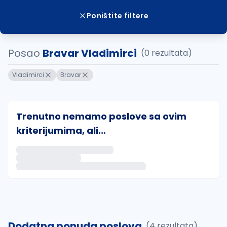
Poništite filtere
Posao
Bravar Vladimirci
(0 rezultata)
Vladimirci
Bravar
Trenutno nemamo poslove sa ovim
kriterijumima, ali...
Ako sačuvate ovu pretragu, obavestićemo vas putem 
uvajte pretragu
Dodatna ponuda poslova
(4 rezultata)