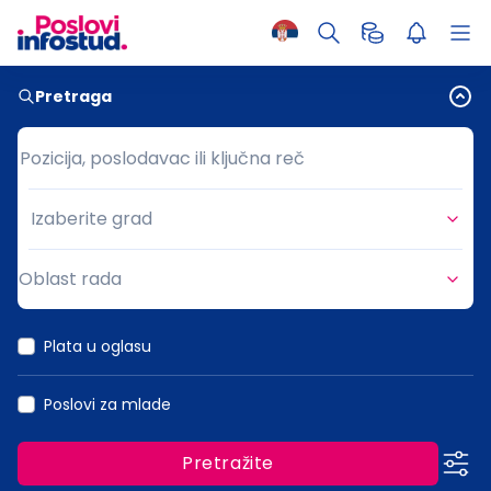
Pretraga
Pozicija, poslodavac ili ključna reč
Pozicija, poslodavac ili ključna reč
Izaberite grad
Grad
Oblast rada
Oblast rada
Plata u oglasu
Poslovi za mlade
Pretražite