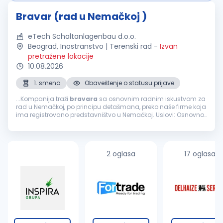
Bravar (rad u Nemačkoj )
eTech Schaltanlagenbau d.o.o.
Beograd, Inostranstvo | Terenski rad
-
Izvan
pretražene lokacije
10.08.2026
1. smena
Obaveštenje o statusu prijave
...Kompanija traži
bravara
sa osnovnim radnim iskustvom za
rad u Nemačkoj, po principu detašmana, preko naše firme koja
ima registrovano predstavništvo u Nemačkoj. Uslovi: Osnovno
radno iskustvo u
bravarskim
poslovima Poznavanje rada sa
metalnim...
2 oglasa
17 oglasa