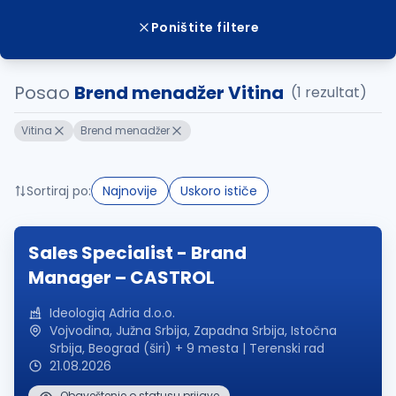
Poništite filtere
Posao
Brend menadžer Vitina
(1 rezultat)
Vitina
Brend menadžer
Sortiraj po:
Najnovije
Uskoro ističe
Sales Specialist - Brand
Manager – CASTROL
Ideologiq Adria d.o.o.
Vojvodina, Južna Srbija, Zapadna Srbija, Istočna
Srbija, Beograd (širi) + 9 mesta | Terenski rad
21.08.2026
Obaveštenje o statusu prijave