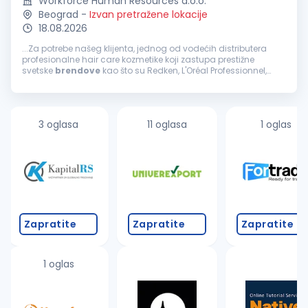
Workforce Human Resources d.o.o.
Beograd
-
Izvan pretražene lokacije
18.08.2026
...Za potrebe našeg klijenta, jednog od vodećih distributera
profesionalne hair care kozmetike koji zastupa prestižne
svetske
brendove
kao što su Redken, L'Oréal Professionnel,
Kérastase i Matrix, u potrazi smo za stručnim i motivisanim...
3 oglasa
11 oglasa
1 oglas
Zapratite
Zapratite
Zapratite
1 oglas