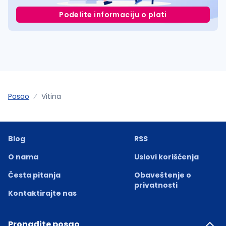
Podelite informaciju o plati
Posao
Vitina
Blog
RSS
O nama
Uslovi korišćenja
Česta pitanja
Obaveštenje o
privatnosti
Kontaktirajte nas
Pronađite posao