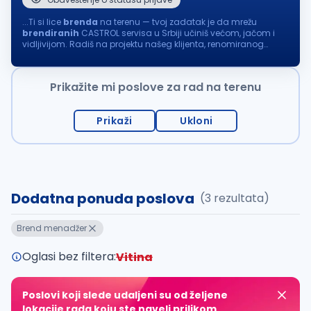
...Ti si lice
brenda
na terenu — tvoj zadatak je da mrežu
brendiranih
CASTROL servisa u Srbiji učiniš većom, jačom i
vidljivijom. Radiš na projektu našeg klijenta, renomiranog
proizvođača maziva CASTROL, poznatog širom sveta po ...
Prikažite mi poslove za rad na terenu
Prikaži
Ukloni
Dodatna ponuda poslova
(3 rezultata)
Brend menadžer
Oglasi bez filtera:
Vitina
Poslovi koji slede udaljeni su od željene
lokacije rada koju ste naveli prilikom