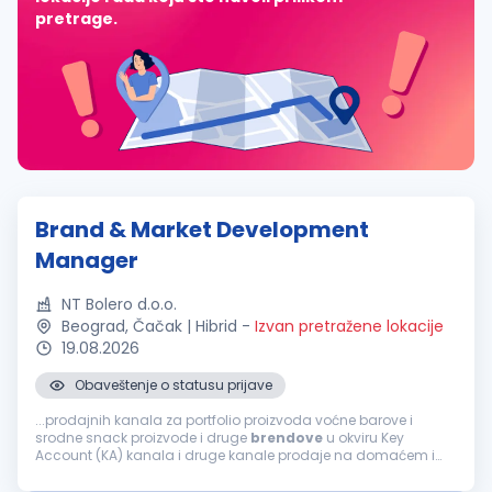
pretrage.
Brand & Market Development
Manager
NT Bolero d.o.o.
Beograd, Čačak | Hibrid
-
Izvan pretražene lokacije
19.08.2026
Obaveštenje o statusu prijave
...prodajnih kanala za portfolio proizvoda voćne barove i
srodne snack proizvode i druge
brendove
u okviru Key
Account (KA) kanala i druge kanale prodaje na domaćem i
međunarodnom tržištu Uspostavljanje, razvoj i održavanje
saradnje sa ključnim kupcima...