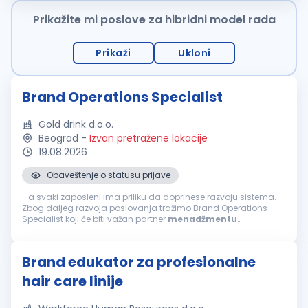
Prikažite mi poslove za hibridni model rada
Prikaži
Ukloni
Brand Operations Specialist
Gold drink d.o.o.
Beograd
-
Izvan pretražene lokacije
19.08.2026
Obaveštenje o statusu prijave
...a svaki zaposleni ima priliku da doprinese razvoju sistema.
Zbog daljeg razvoja poslovanja tražimo Brand Operations
Specialist koji će biti važan partner
menadžmentu
marketinga u pozicioniranju
brendova
i njihovoj vidljivosti na
tržištu. Tvoje odgovornosti...
Brand edukator za profesionalne
hair care linije