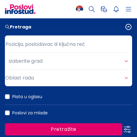
Pretraga
Pozicija, poslodavac ili ključna reč
Pozicija, poslodavac ili ključna reč
Izaberite grad
Grad
Oblast rada
Oblast rada
Plata u oglasu
Poslovi za mlade
Pretražite