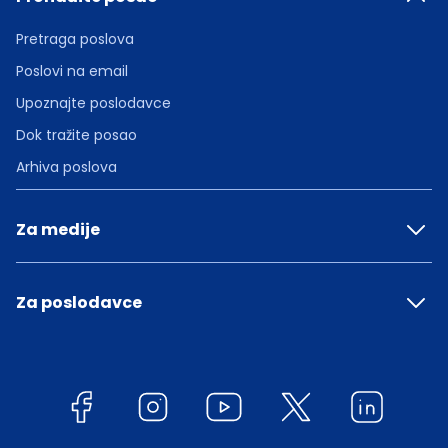
Pretraga poslova
Poslovi na email
Upoznajte poslodavce
Dok tražite posao
Arhiva poslova
Za medije
Za poslodavce