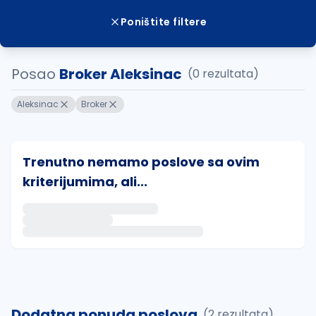
Poništite filtere
Posao
Broker Aleksinac
(0 rezultata)
Aleksinac
Broker
Trenutno nemamo poslove sa ovim
kriterijumima, ali...
Ako sačuvate ovu pretragu, obavestićemo vas putem 
uvajte pretragu
Dodatna ponuda poslova
(2 rezultata)