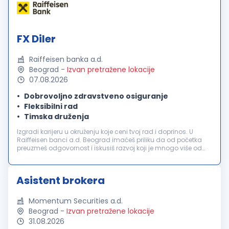
FX Diler
Raiffeisen banka a.d.
Beograd
-
Izvan pretražene lokacije
07.08.2026
Dobrovoljno zdravstveno osiguranje
Fleksibilni rad
Timska druženja
Izgradi karijeru u okruženju koje ceni tvoj rad i doprinos. U
Raiffeisen banci a.d. Beograd imaćeš priliku da od početka
preuzmeš odgovornost i iskusiš razvoj koji je mnogo više od
uspona na karijernoj lestvici. Tvoje znanje će nam pomoći da
zadržim...
Asistent brokera
Momentum Securities a.d.
Beograd
-
Izvan pretražene lokacije
31.08.2026