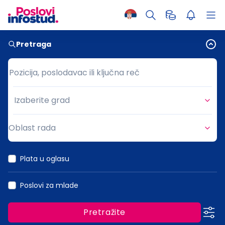
Pretraga
Pozicija, poslodavac ili ključna reč
Pozicija, poslodavac ili ključna reč
Izaberite grad
Grad
Oblast rada
Oblast rada
Plata u oglasu
Poslovi za mlade
Pretražite