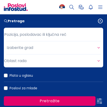
Pretraga
Pozicija, poslodavac ili ključna reč
Pozicija, poslodavac ili ključna reč
Izaberite grad
Grad
Oblast rada
Oblast rada
Plata u oglasu
Poslovi za mlade
Pretražite