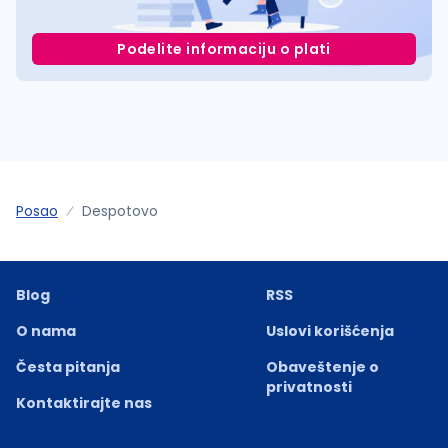
Podelite informaciju o plati
Posao
Despotovo
Blog
RSS
O nama
Uslovi korišćenja
Česta pitanja
Obaveštenje o
privatnosti
Kontaktirajte nas