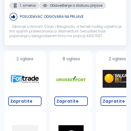
1. smena
Obaveštenje o statusu prijave
POSLODAVAC ODGOVARA NA PRIJAVE
...lokacije, u Novom Sadu i Beogradu, a temelj našeg uspeha je
tim sjajnih profesionalaca. Momentum Securities traži
pojačanje u beogradskom timu na poziciji:ASISTENT
BROKERABeograd
Ukoliko ste sistematični, ambiciozni i
spremni da učite kako biste dublje...
2 oglasa
8 oglasa
2 oglasa
Zapratite
Zapratite
Zapratite