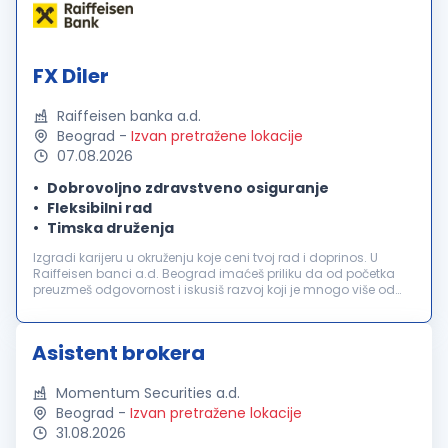
FX Diler
Raiffeisen banka a.d.
Beograd
-
Izvan pretražene lokacije
07.08.2026
Dobrovoljno zdravstveno osiguranje
Fleksibilni rad
Timska druženja
Izgradi karijeru u okruženju koje ceni tvoj rad i doprinos. U
Raiffeisen banci a.d. Beograd imaćeš priliku da od početka
preuzmeš odgovornost i iskusiš razvoj koji je mnogo više od
uspona na karijernoj lestvici. Tvoje znanje će nam pomoći da
zadržim...
Asistent brokera
Momentum Securities a.d.
Beograd
-
Izvan pretražene lokacije
31.08.2026