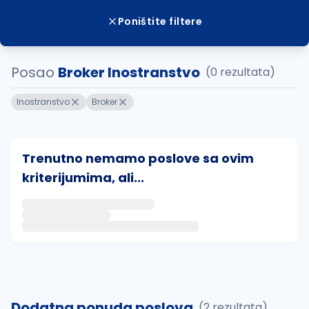
Poništite filtere
Posao
Broker Inostranstvo
(0 rezultata)
Inostranstvo
Broker
Trenutno nemamo poslove sa ovim
kriterijumima, ali...
Ako sačuvate ovu pretragu, obavestićemo vas putem 
uvajte pretragu
Dodatna ponuda poslova
(2 rezultata)