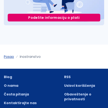
Podelite informaciju o plati
Posao
Inostranstvo
Blog
RSS
O nama
Uslovi korišćenja
Česta pitanja
Obaveštenje o
privatnosti
Kontaktirajte nas