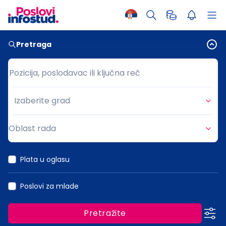
Pretraga
Pozicija, poslodavac ili ključna reč
Pozicija, poslodavac ili ključna reč
Izaberite grad
Grad
Oblast rada
Oblast rada
Plata u oglasu
Poslovi za mlade
Pretražite