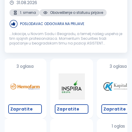
31.08.2026
1. smena
Obaveštenje o statusu prijave
POSLODAVAC ODGOVARA NA PRIJAVE
...lokacije, u Novom Sadu i Beogradu, a temelj našeg uspeha je
tim sjajnih profesionalaca. Momentum Securities traži
pojačanje u beogradskom timu na poziciji:ASISTENT
BROKERABeograd
Ukoliko ste sistematični, ambiciozni i
spremni da učite kako biste dublje...
3 oglasa
3 oglasa
Zapratite
Zapratite
Zapratite
1 oglas