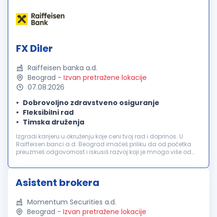
FX Diler
Raiffeisen banka a.d.
Beograd
-
Izvan pretražene lokacije
07.08.2026
Dobrovoljno zdravstveno osiguranje
Fleksibilni rad
Timska druženja
Izgradi karijeru u okruženju koje ceni tvoj rad i doprinos. U
Raiffeisen banci a.d. Beograd imaćeš priliku da od početka
preuzmeš odgovornost i iskusiš razvoj koji je mnogo više od
uspona na karijernoj lestvici. Tvoje znanje će nam pomoći da
zadržim...
Asistent brokera
Momentum Securities a.d.
Beograd
-
Izvan pretražene lokacije