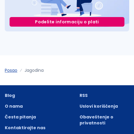
Podelite informaciju o plati
Posao
Jagodina
Blog
RSS
O nama
Uslovi korišćenja
Česta pitanja
Obaveštenje o
privatnosti
Kontaktirajte nas