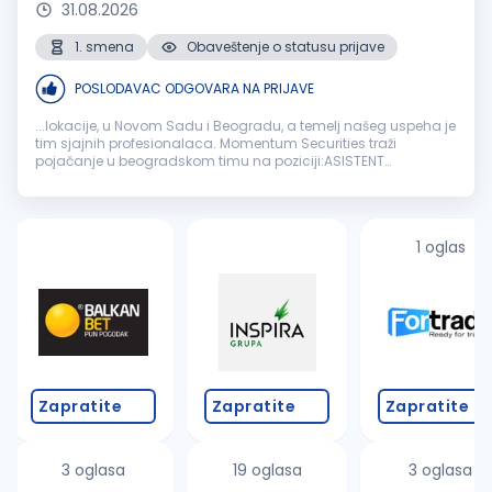
31.08.2026
1. smena
Obaveštenje o statusu prijave
POSLODAVAC ODGOVARA NA PRIJAVE
...lokacije, u Novom Sadu i Beogradu, a temelj našeg uspeha je
tim sjajnih profesionalaca. Momentum Securities traži
pojačanje u beogradskom timu na poziciji:ASISTENT
BROKERABeograd
Ukoliko ste sistematični, ambiciozni i
spremni da učite kako biste dublje...
1 oglas
Zapratite
Zapratite
Zapratite
3 oglasa
19 oglasa
3 oglasa