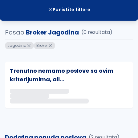
Poništite filtere
Posao
Broker Jagodina
(0 rezultata)
Jagodina
Broker
Trenutno nemamo poslove sa ovim
kriterijumima, ali...
Ako sačuvate ovu pretragu, obavestićemo vas putem 
uvajte pretragu
Dodatna ponuda poslova
(2 rezultata)