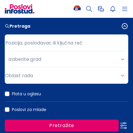
Pretraga
Pozicija, poslodavac ili ključna reč
Pozicija, poslodavac ili ključna reč
Izaberite grad
Grad
Oblast rada
Oblast rada
Plata u oglasu
Poslovi za mlade
Pretražite