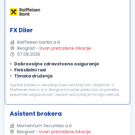
FX Diler
Raiffeisen banka a.d.
Beograd
-
Izvan pretražene lokacije
07.08.2026
Dobrovoljno zdravstveno osiguranje
Fleksibilni rad
Timska druženja
Izgradi karijeru u okruženju koje ceni tvoj rad i doprinos. U
Raiffeisen banci a.d. Beograd imaćeš priliku da od početka
preuzmeš odgovornost i iskusiš razvoj koji je mnogo više od
uspona na karijernoj lestvici. Tvoje znanje će nam pomoći da
zadržim...
Asistent brokera
Momentum Securities a.d.
Beograd
-
Izvan pretražene lokacije