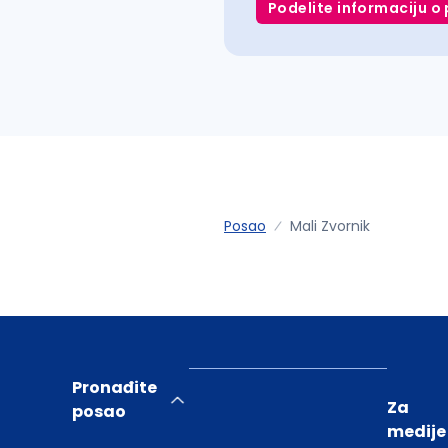
Podelite informaciju o 
Posao
Mali Zvornik
Pronađite
Za
posao
medije