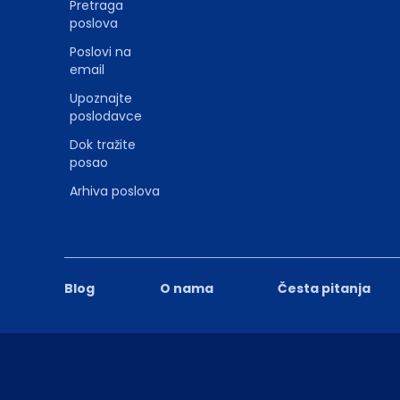
Pretraga
poslova
Poslovi na
email
Upoznajte
poslodavce
Dok tražite
posao
Arhiva poslova
Blog
O nama
Česta pitanja