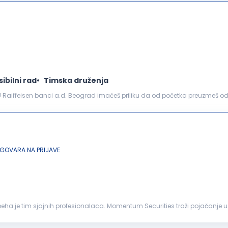
sibilni rad
Timska druženja
s. U Raiffeisen banci a.d. Beograd imaćeš priliku da od početka preuzmeš od
je znanje će nam pomoći da zadržim...
GOVARA NA PRIJAVE
peha je tim sjajnih profesionalaca. Momentum Securities traži pojačanje
 spremni da učite kako biste dublje...