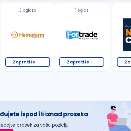
3 oglasa
1 oglas
Zapratite
Zapratite
Za
đujete ispod ili iznad proseka
ledajte prosek za vašu poziciju