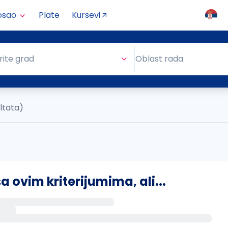
osao
Plate
Kursevi
Oblast rada
rite grad
Oblast rada
ltata)
ovim kriterijumima, ali...
s putem email-a kada se pojave novi poslovi.