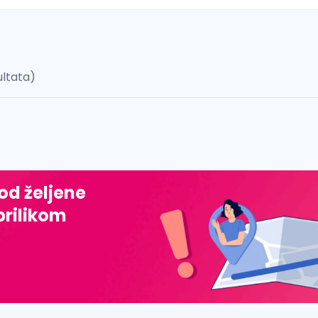
ultata)
 š, đ, ž, dž)
 od željene
prilikom