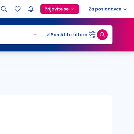
Prijavite se
Za poslodavce
Poništite filtere