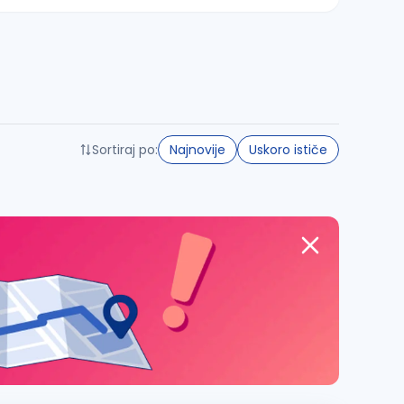
Sortiraj po:
Najnovije
Uskoro ističe