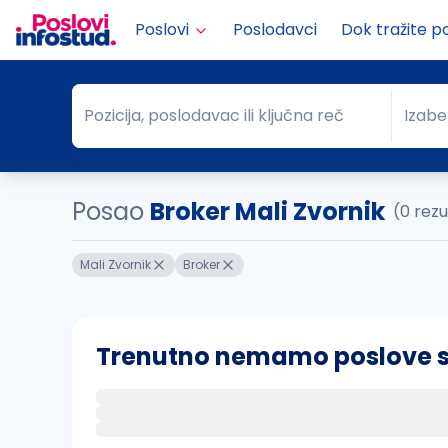
Poslovi
Poslodavci
Dok tražite p
Pozicija, poslodavac ili ključna reč
Izabe
Pozicija, poslodavac ili ključna reč
Grad
Posao
Broker Mali Zvornik
(0 rezu
Mali Zvornik
Broker
Trenutno nemamo poslove sa 
Ako sačuvate ovu pretragu, obavestićemo va