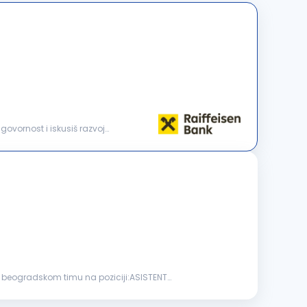
govornost i iskusiš razvoj
 u beogradskom timu na poziciji:ASISTENT