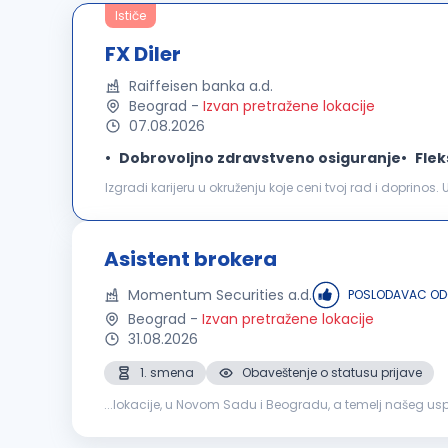
Ističe
FX Diler
Raiffeisen banka a.d.
Beograd
-
Izvan pretražene lokacije
07.08.2026
Dobrovoljno zdravstveno osiguranje
Flek
Izgradi karijeru u okruženju koje ceni tvoj rad i doprino
koji je mnogo više od uspona na karijernoj lestvici. Tvo
Asistent brokera
Momentum Securities a.d.
POSLODAVAC OD
Beograd
-
Izvan pretražene lokacije
31.08.2026
1. smena
Obaveštenje o statusu prijave
...lokacije, u Novom Sadu i Beogradu, a temelj našeg us
BROKERABeograd
Ukoliko ste sistematični, ambiciozni i