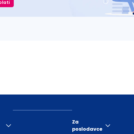
plati
Za
poslodavce