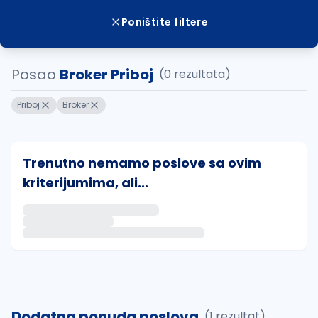
Poništite filtere
Posao
Broker Priboj
(0 rezultata)
Priboj
Broker
Trenutno nemamo poslove sa ovim
kriterijumima, ali...
Ako sačuvate ovu pretragu, obavestićemo vas putem 
uvajte pretragu
Dodatna ponuda poslova
(1 rezultat)