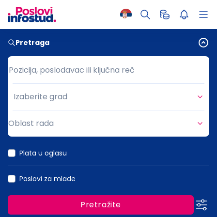
Pretraga
Pozicija, poslodavac ili ključna reč
Pozicija, poslodavac ili ključna reč
Izaberite grad
Grad
Oblast rada
Oblast rada
Plata u oglasu
Poslovi za mlade
Pretražite