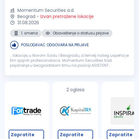
Momentum Securities a.d.
Beograd
-
Izvan pretražene lokacije
31.08.2026
1. smena
Obaveštenje o statusu prijave
POSLODAVAC ODGOVARA NA PRIJAVE
...lokacije, u Novom Sadu i Beogradu, a temelj našeg uspeha je
tim sjajnih profesionalaca. Momentum Securities traži
pojačanje u beogradskom timu na poziciji:ASISTENT
BROKERABeograd
Ukoliko ste sistematični, ambiciozni i
spremni da učite kako biste dublje...
2 oglasa
Zapratite
Zapratite
Zapratite