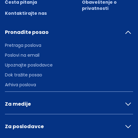
Česta pitanja
Obaveštenje o
privatnosti
Kontaktirajte nas
Pronađite posao
Pretraga poslova
Poslovi na email
Upoznajte poslodavce
Dok tražite posao
Arhiva poslova
Za medije
Za poslodavce