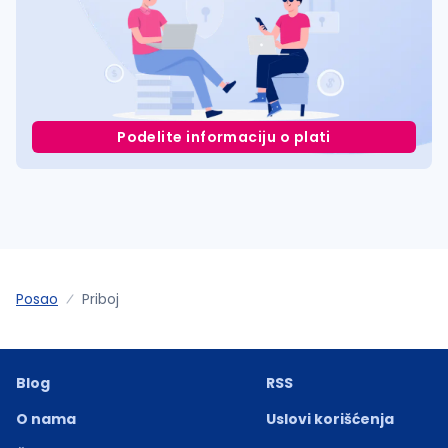
Podelite informaciju o plati
Posao
Priboj
Blog
RSS
O nama
Uslovi korišćenja