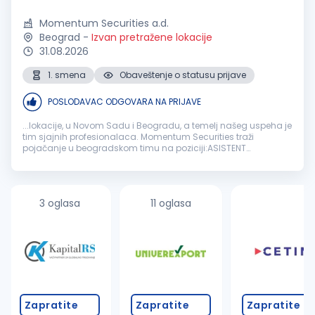
Momentum Securities a.d.
Beograd
-
Izvan pretražene lokacije
31.08.2026
1. smena
Obaveštenje o statusu prijave
POSLODAVAC ODGOVARA NA PRIJAVE
...lokacije, u Novom Sadu i Beogradu, a temelj našeg uspeha je
tim sjajnih profesionalaca. Momentum Securities traži
pojačanje u beogradskom timu na poziciji:ASISTENT
BROKERABeograd
Ukoliko ste sistematični, ambiciozni i
spremni da učite kako biste dublje...
3 oglasa
11 oglasa
Zapratite
Zapratite
Zapratite