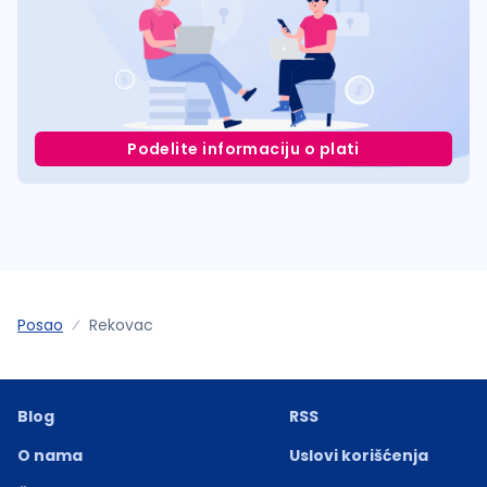
Podelite informaciju o plati
Posao
Rekovac
Blog
RSS
O nama
Uslovi korišćenja