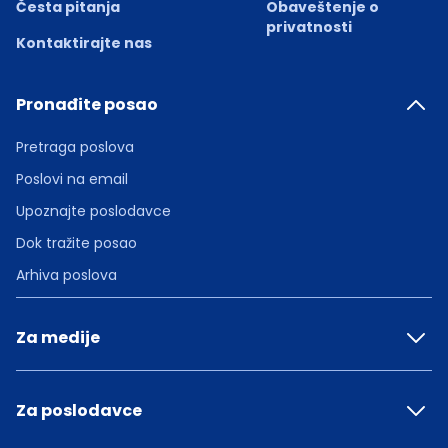
Česta pitanja
Obaveštenje o
privatnosti
Kontaktirajte nas
Pronađite posao
Pretraga poslova
Poslovi na email
Upoznajte poslodavce
Dok tražite posao
Arhiva poslova
Za medije
Za poslodavce