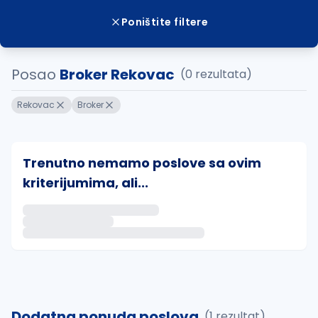
Poništite filtere
Posao
Broker Rekovac
(0 rezultata)
Rekovac
Broker
Trenutno nemamo poslove sa ovim
kriterijumima, ali...
Ako sačuvate ovu pretragu, obavestićemo vas putem 
uvajte pretragu
Dodatna ponuda poslova
(1 rezultat)