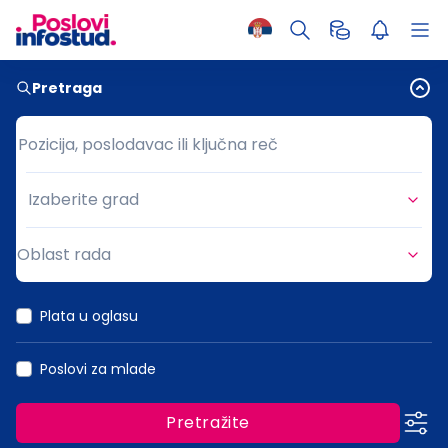
Pretraga
Pozicija, poslodavac ili ključna reč
Pozicija, poslodavac ili ključna reč
Izaberite grad
Grad
Oblast rada
Oblast rada
Plata u oglasu
Poslovi za mlade
Pretražite