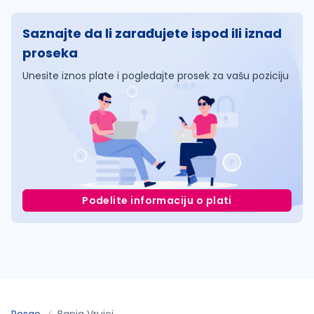
Saznajte da li zarađujete ispod ili iznad
proseka
Unesite iznos plate i pogledajte prosek za vašu poziciju
Podelite informaciju o plati
Posao
Banja Vrujci