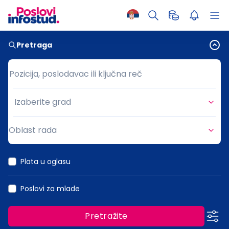
Pretraga
Pozicija, poslodavac ili ključna reč
Pozicija, poslodavac ili ključna reč
Izaberite grad
Grad
Oblast rada
Oblast rada
Plata u oglasu
Poslovi za mlade
Pretražite