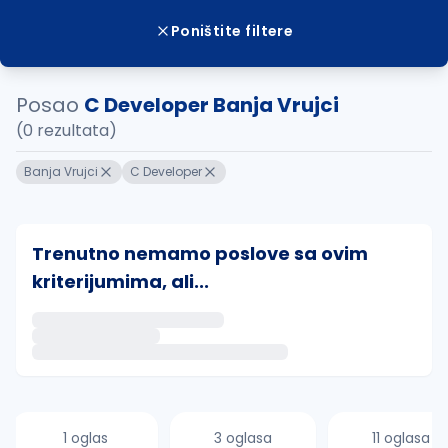
Poništite filtere
Posao
C Developer Banja Vrujci
(0 rezultata)
Banja Vrujci
C Developer
Trenutno nemamo poslove sa ovim
kriterijumima, ali...
Ako sačuvate ovu pretragu, obavestićemo vas putem 
uvajte pretragu
1 oglas
3 oglasa
11 oglasa