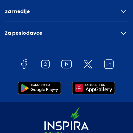
Za medije
Za poslodavce