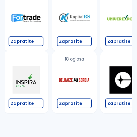
Takođe možete da:
proverite pravopisne greške (koristite č, ć, š, đ, ž,
povećajte radijus za odabrani grad
promenite odabrane filtere pretrage
Zapratite
Zapratite
Zapratite
18 oglasa
Zapratite
Zapratite
Zapratite