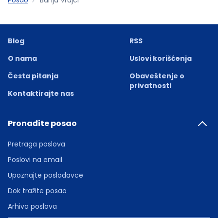
Blog
RSS
O nama
Uslovi korišćenja
Česta pitanja
Obaveštenje o
privatnosti
Kontaktirajte nas
Pronađite posao
Pretraga poslova
Poslovi na email
Upoznajte poslodavce
Dok tražite posao
Arhiva poslova