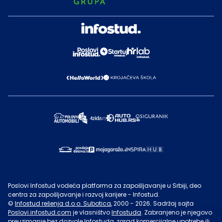
Poslovi Infostud vodeća platforma za zapošljavanje u Srbiji, deo
centra za zapošljavanje i razvoj karijere - Infostud.
©
Infostud rešenja d.o.o. Subotica
, 2000 -
2026
. Sadržaj sajta
Poslovi.infostud.com
je vlasništvo
Infostuda
. Zabranjeno je njegovo
preuzimanje bez dozvole
Infostuda
, zarad komercijalne upotrebe ili