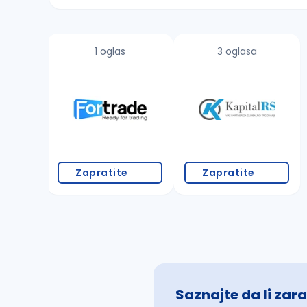
Sačuvajte pretragu
1 oglas
3 oglasa
Takođe možete da:
proverite pravopisne greške (koristite č, ć,
povećajte radijus za odabrani grad
promenite odabrane filtere pretrage
Zapratite
Zapratite
Saznajte da li zara