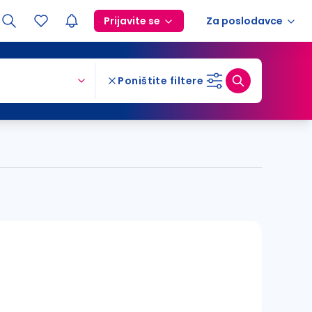
Prijavite se
Za poslodavce
Poništite filtere