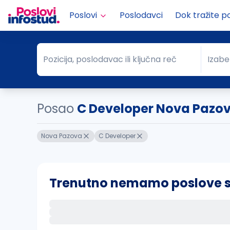
Poslovi
Poslodavci
Dok tražite p
Pozicija, poslodavac ili ključna reč
Izabe
Pozicija, poslodavac ili ključna reč
Grad
Posao
C Developer Nova Pazo
Nova Pazova
C Developer
Trenutno nemamo poslove sa 
Ako sačuvate ovu pretragu, obavestićemo va