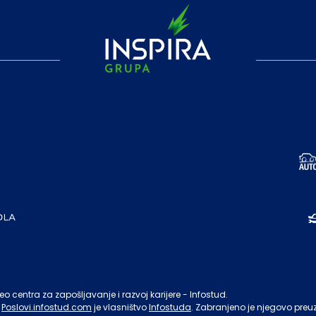
o centra za zapošljavanje i razvoj karijere - Infostud.
Poslovi.infostud.com
je vlasništvo
Infostuda
. Zabranjeno je njegovo preu