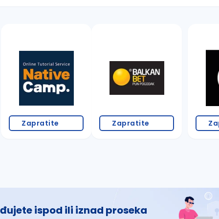
 š, đ, ž, dž)
Zapratite
Zapratite
Za
đujete ispod ili iznad proseka