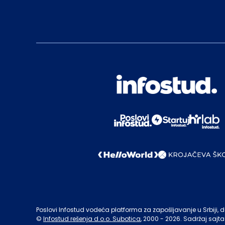
Poslovi Infostud vodeća platforma za zapošljavanje u Srbiji, de
©
Infostud rešenja d.o.o. Subotica
, 2000 -
2026
. Sadržaj sajta