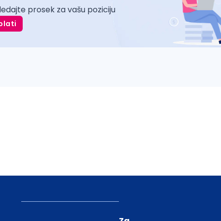
ledajte prosek za vašu poziciju
plati
Za