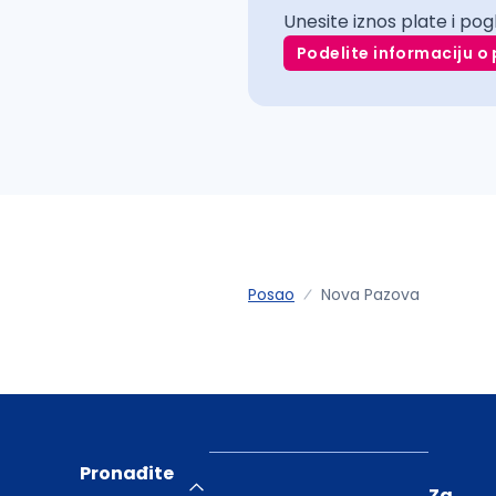
Unesite iznos plate i pog
Podelite informaciju o 
Posao
Nova Pazova
Pronađite
Za