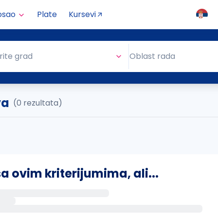
osao
Plate
Kursevi
Oblast rada
rite grad
Oblast rada
va
(0 rezultata)
ovim kriterijumima, ali...
s putem email-a kada se pojave novi poslovi.