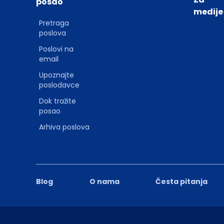
posao
medije
Pretraga
poslova
Poslovi na
email
Upoznajte
poslodavce
Dok tražite
posao
Arhiva poslova
Blog
O nama
Česta pitanja