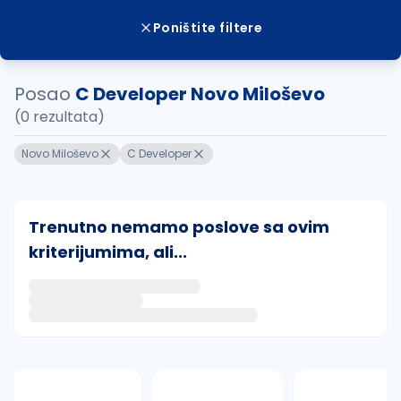
Poništite filtere
Posao
C Developer Novo Miloševo
(0 rezultata)
Novo Miloševo
C Developer
Trenutno nemamo poslove sa ovim
kriterijumima, ali...
Ako sačuvate ovu pretragu, obavestićemo vas putem 
uvajte pretragu