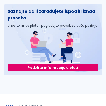
Saznajte da li zarađujete ispod ili iznad
proseka
Unesite iznos plate i pogledajte prosek za vašu poziciju
Podelite informaciju o plati
Posao
Novo Miloševo