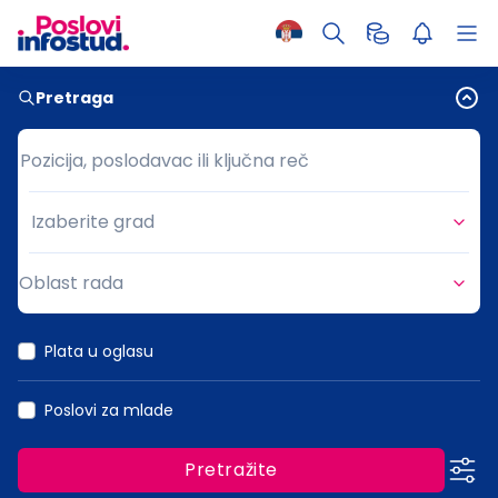
Pretraga
Pozicija, poslodavac ili ključna reč
Pozicija, poslodavac ili ključna reč
Izaberite grad
Grad
Oblast rada
Oblast rada
Plata u oglasu
Poslovi za mlade
Pretražite