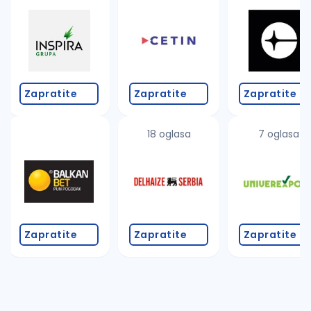
Takođe možete da:
proverite pravopisne greške (koristite č, ć, š, đ, ž,
povećajte radijus za odabrani grad
promenite odabrane filtere pretrage
Zapratite
Zapratite
Zapratite
18 oglasa
7 oglasa
Zapratite
Zapratite
Zapratite