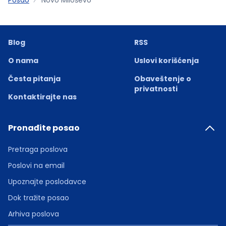
Blog
RSS
O nama
Uslovi korišćenja
Česta pitanja
Obaveštenje o
privatnosti
Kontaktirajte nas
Pronađite posao
Pretraga poslova
Poslovi na email
Upoznajte poslodavce
Dok tražite posao
Arhiva poslova