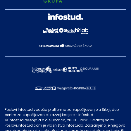
Poslovi Infostud vodeća platforma za zapošljavanje u Srbiji, deo
centra za zapošljavanje i razvoj karijere - Infostud.
©
Infostud rešenja d.o.o. Subotica
, 2000 -
2026
. Sadržaj sajta
Poslovi.infostud.com
je vlasništvo
Infostuda
. Zabranjeno je njegovo
preuzimanje bez dozvole
Infostuda
, zarad komercijalne upotrebe ili