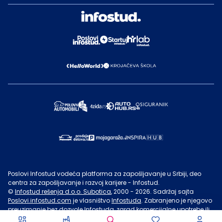
Poslovi Infostud vodeća platforma za zapošljavanje u Srbiji, deo
centra za zapošljavanje i razvoj karijere - Infostud.
©
Infostud rešenja d.o.o. Subotica
, 2000 -
2026
. Sadržaj sajta
Poslovi.infostud.com
je vlasništvo
Infostuda
. Zabranjeno je njegovo
preuzimanje bez dozvole
Infostuda
, zarad komercijalne upotrebe ili
u druge svrhe, osim za lične potrebe posetilaca sajta.
Uslovi