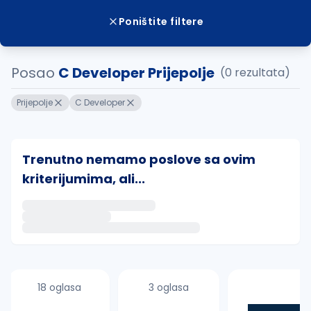
Poništite filtere
Posao
C Developer Prijepolje
(0 rezultata)
Prijepolje
C Developer
Trenutno nemamo poslove sa ovim
kriterijumima, ali...
Ako sačuvate ovu pretragu, obavestićemo vas putem 
uvajte pretragu
18 oglasa
3 oglasa