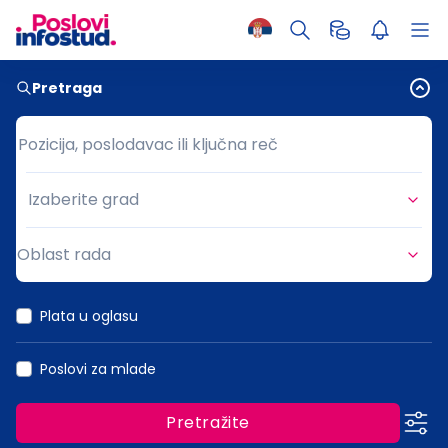
Pretraga
Pozicija, poslodavac ili ključna reč
Pozicija, poslodavac ili ključna reč
Izaberite grad
Grad
Oblast rada
Oblast rada
Plata u oglasu
Poslovi za mlade
Pretražite