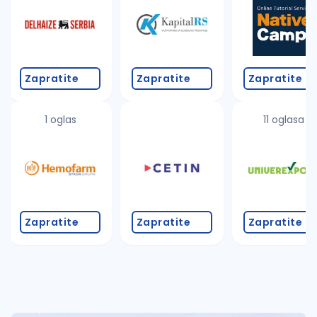
Takođe možete da:
proverite pravopisne greške (koristite č, ć, š, đ, ž,
povećajte radijus za odabrani grad
promenite odabrane filtere pretrage
Zapratite
Zapratite
Zapratite
1 oglas
11 oglasa
Zapratite
Zapratite
Zapratite