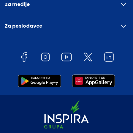
Za medije
Za poslodavce