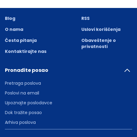
Blog
RSS
O nama
Uslovi korišćenja
Česta pitanja
Obaveštenje o
privatnosti
Kontaktirajte nas
Pronađite posao
Pretraga poslova
Poslovi na email
Upoznajte poslodavce
Dok tražite posao
Arhiva poslova