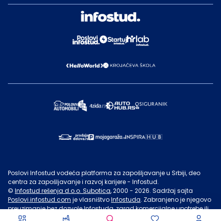
Poslovi Infostud vodeća platforma za zapošljavanje u Srbiji, deo
centra za zapošljavanje i razvoj karijere - Infostud.
©
Infostud rešenja d.o.o. Subotica
, 2000 -
2026
. Sadržaj sajta
Poslovi.infostud.com
je vlasništvo
Infostuda
. Zabranjeno je njegovo
preuzimanje bez dozvole
Infostuda
, zarad komercijalne upotrebe ili
u druge svrhe, osim za lične potrebe posetilaca sajta.
Uslovi