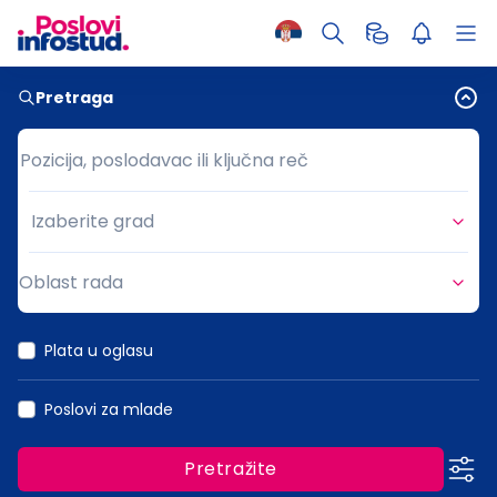
Pretraga
Pozicija, poslodavac ili ključna reč
Pozicija, poslodavac ili ključna reč
Izaberite grad
Grad
Oblast rada
Oblast rada
Plata u oglasu
Poslovi za mlade
Pretražite