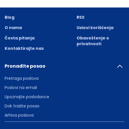
Blog
RSS
O nama
Uslovi korišćenja
Česta pitanja
Obaveštenje o
privatnosti
Kontaktirajte nas
Pronađite posao
Pretraga poslova
Poslovi na email
Upoznajte poslodavce
Dok tražite posao
Arhiva poslova