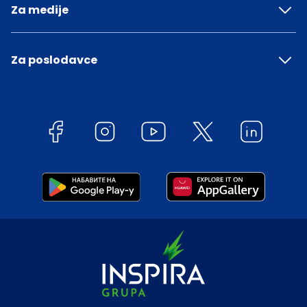
Za medije
Za poslodavce