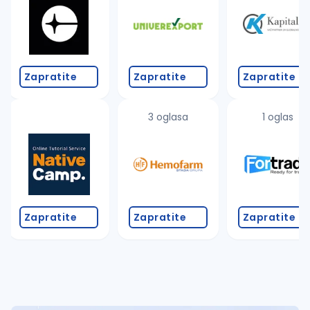
Takođe možete da:
proverite pravopisne greške (koristite č, ć, š, đ, ž,
povećajte radijus za odabrani grad
promenite odabrane filtere pretrage
Zapratite
Zapratite
Zapratite
3 oglasa
1 oglas
Zapratite
Zapratite
Zapratite