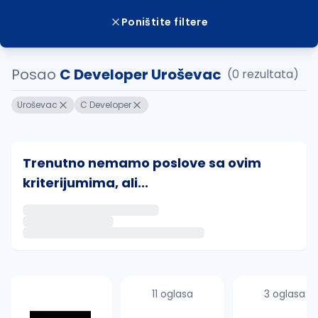
Poništite filtere
Posao
C Developer Uroševac
(0 rezultata)
Uroševac
C Developer
Trenutno nemamo poslove sa ovim
kriterijumima, ali...
Ako sačuvate ovu pretragu, obavestićemo vas putem 
uvajte pretragu
11 oglasa
3 oglasa