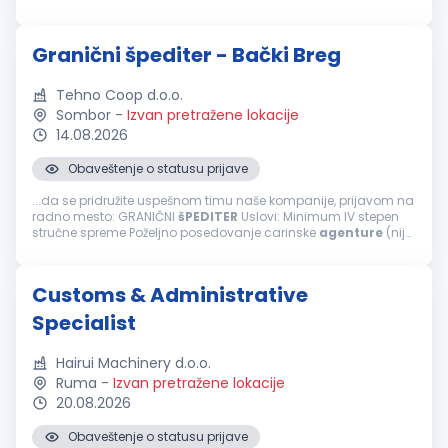
posedovanje carinske
agenture
(nije obavezno) Obavezno
iskustvo u poslovima...
Granični špediter - Bački Breg
Tehno Coop d.o.o.
Sombor
-
Izvan pretražene lokacije
14.08.2026
Obaveštenje o statusu prijave
...da se pridružite uspešnom timu naše kompanije, prijavom na
radno mesto: GRANIČNI
šPEDITER
Uslovi: Minimum IV stepen
stručne spreme Poželjno posedovanje carinske
agenture
(nije
obavezno) Obavezno iskustvo u poslovima špedicije
(priprema i izrada
carinskih
...
Customs & Administrative
Specialist
Hairui Machinery d.o.o.
Ruma
-
Izvan pretražene lokacije
20.08.2026
Obaveštenje o statusu prijave