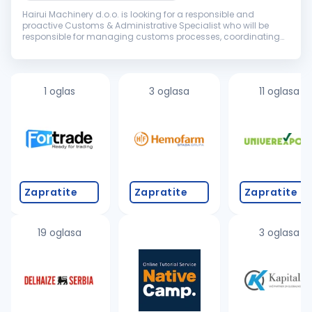
Hairui Machinery d.o.o. is looking for a responsible and
proactive Customs & Administrative Specialist who will be
responsible for managing customs processes, coordinating
import and export activities, supporting logistics operations
and providing ad...
1 oglas
3 oglasa
11 oglasa
Zapratite
Zapratite
Zapratite
19 oglasa
3 oglasa