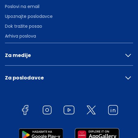
Poslovi na email
Upoznajte poslodavce
Dok tražite posao
Arhiva poslova
Za medije
Za poslodavce