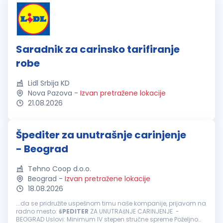
Saradnik za carinsko tarifiranje
robe
Lidl Srbija KD
Nova Pazova
-
Izvan pretražene lokacije
21.08.2026
Špediter za unutrašnje carinjenje
- Beograd
Tehno Coop d.o.o.
Beograd
-
Izvan pretražene lokacije
18.08.2026
...da se pridružite uspešnom timu naše kompanije, prijavom na
radno mesto:
šPEDITER
ZA UNUTRAšNJE CARINJENJE -
BEOGRAD Uslovi: Minimum IV stepen stručne spreme Poželjno