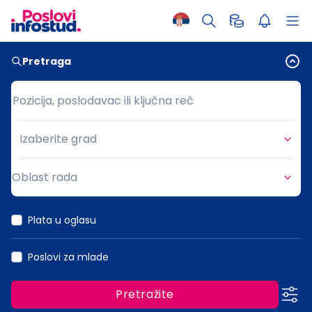
Pretraga
Pozicija, poslodavac ili ključna reč
Pozicija, poslodavac ili ključna reč
Izaberite grad
Grad
Oblast rada
Oblast rada
Plata u oglasu
Poslovi za mlade
Pretražite