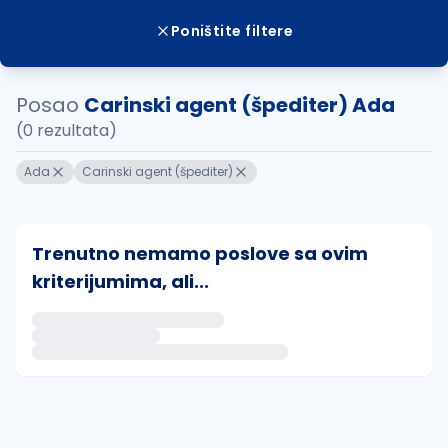
Poništite filtere
Posao
Carinski agent (špediter) Ada
(0 rezultata)
Ada
Carinski agent (špediter)
Trenutno nemamo poslove sa ovim
kriterijumima, ali...
Ako sačuvate ovu pretragu, obavestićemo vas putem 
uvajte pretragu