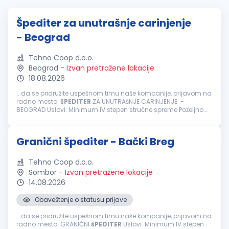
Špediter za unutrašnje carinjenje
- Beograd
Tehno Coop d.o.o.
Beograd
-
Izvan pretražene lokacije
18.08.2026
...da se pridružite uspešnom timu naše kompanije, prijavom na
radno mesto:
šPEDITER
ZA UNUTRAšNJE CARINJENJE -
BEOGRAD Uslovi: Minimum IV stepen stručne spreme Poželjno
posedovanje carinske
agenture
(nije obavezno) Obavezno
iskustvo u poslovima...
Granični špediter - Bački Breg
Tehno Coop d.o.o.
Sombor
-
Izvan pretražene lokacije
14.08.2026
Obaveštenje o statusu prijave
...da se pridružite uspešnom timu naše kompanije, prijavom na
radno mesto: GRANIČNI
šPEDITER
Uslovi: Minimum IV stepen