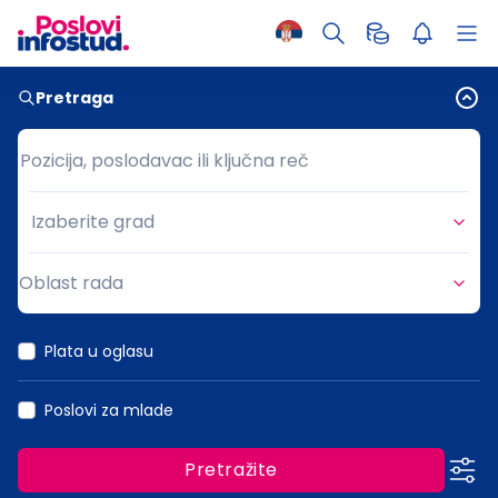
Pretraga
Pozicija, poslodavac ili ključna reč
Pozicija, poslodavac ili ključna reč
Izaberite grad
Grad
Oblast rada
Oblast rada
Plata u oglasu
Poslovi za mlade
Pretražite