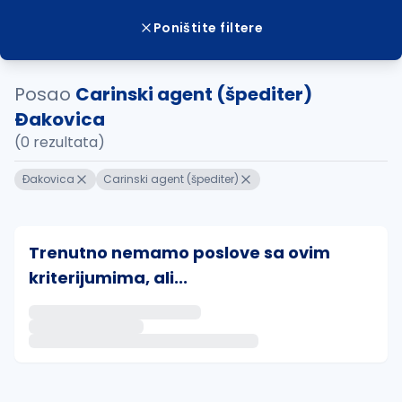
Poništite filtere
Posao
Carinski agent (špediter)
Ðakovica
(0 rezultata)
Ðakovica
Carinski agent (špediter)
Trenutno nemamo poslove sa ovim
kriterijumima, ali...
Ako sačuvate ovu pretragu, obavestićemo vas putem 