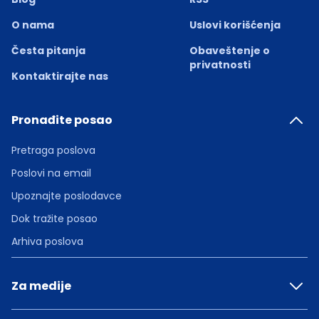
O nama
Uslovi korišćenja
Česta pitanja
Obaveštenje o
privatnosti
Kontaktirajte nas
Pronađite posao
Pretraga poslova
Poslovi na email
Upoznajte poslodavce
Dok tražite posao
Arhiva poslova
Za medije