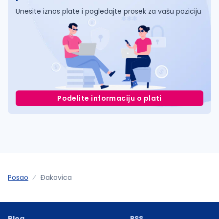
Unesite iznos plate i pogledajte prosek za vašu poziciju
Podelite informaciju o plati
Posao
Ðakovica
Blog
RSS