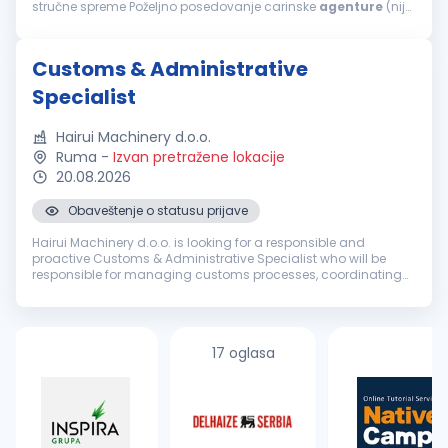
stručne spreme Poželjno posedovanje carinske
agenture
(nije
obavezno) Obavezno iskustvo u poslovima špedicije
(priprema i izrada
carinskih
...
Customs & Administrative
Specialist
Hairui Machinery d.o.o.
Ruma
-
Izvan pretražene lokacije
20.08.2026
Obaveštenje o statusu prijave
Hairui Machinery d.o.o. is looking for a responsible and
proactive Customs & Administrative Specialist who will be
responsible for managing customs processes, coordinating
import and export activities, supporting logistics operations
and providing ad...
17 oglasa