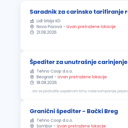
Saradnik za carinsko tarifiranje 
Lidl Srbija KD
Nova Pazova
-
Izvan pretražene lokacije
21.08.2026
Špediter za unutrašnje carinjenj
Tehno Coop d.o.o.
Beograd
-
Izvan pretražene lokacije
18.08.2026
...da se pridružite uspešnom timu naše kompanije, prij
posedovanje carinske
agenture
(nije obavezno) Obavez
Granični špediter - Bački Breg
Tehno Coop d.o.o.
Sombor
-
Izvan pretražene lokacije