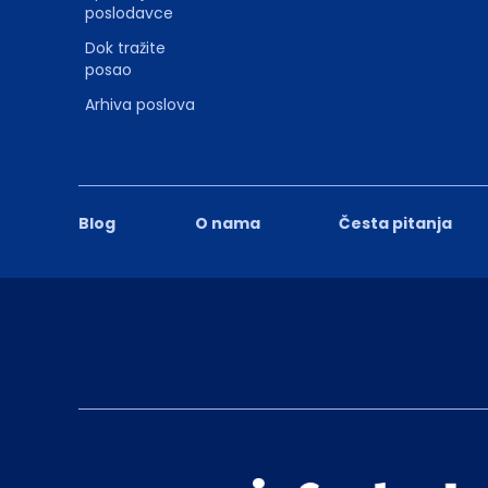
poslodavce
Dok tražite
posao
Arhiva poslova
Blog
O nama
Česta pitanja