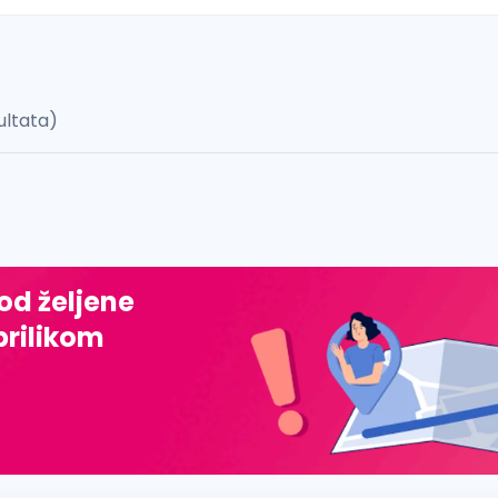
ultata)
 š, đ, ž, dž)
 od željene
prilikom