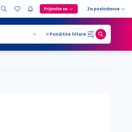
Prijavite se
Za poslodavce
Poništite filtere