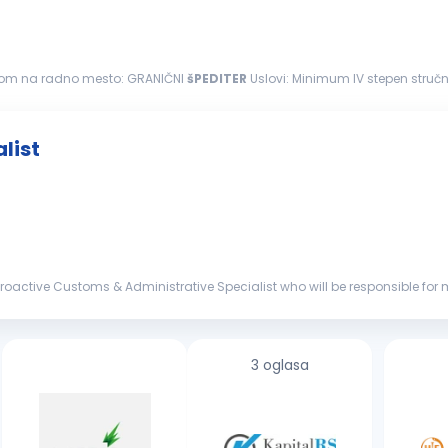
javom na radno mesto: GRANIČNI
šPEDITER
Uslovi: Minimum IV stepen 
iprema i izrada
carinskih
...
list
d proactive Customs & Administrative Specialist who will be responsible
viding ad...
3 oglasa