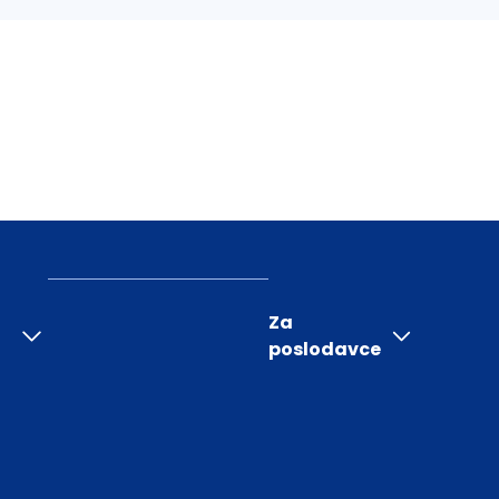
Za
poslodavce