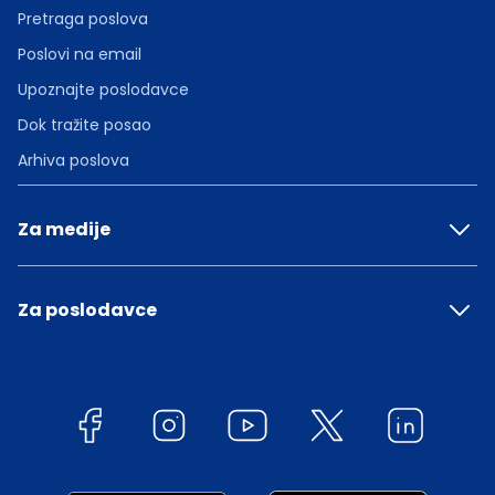
Pretraga poslova
Poslovi na email
Upoznajte poslodavce
Dok tražite posao
Arhiva poslova
Za medije
Za poslodavce