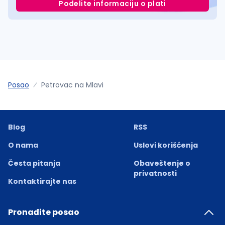
Podelite informaciju o plati
Posao
Petrovac na Mlavi
Blog
RSS
O nama
Uslovi korišćenja
Česta pitanja
Obaveštenje o
privatnosti
Kontaktirajte nas
Pronađite posao