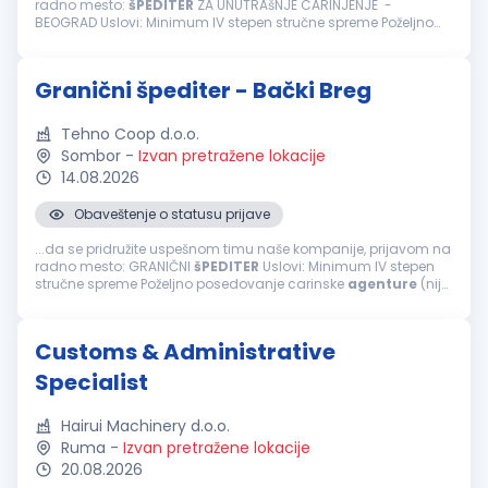
radno mesto:
šPEDITER
ZA UNUTRAšNJE CARINJENJE -
BEOGRAD Uslovi: Minimum IV stepen stručne spreme Poželjno
posedovanje carinske
agenture
(nije obavezno) Obavezno
iskustvo u poslovima...
Granični špediter - Bački Breg
Tehno Coop d.o.o.
Sombor
-
Izvan pretražene lokacije
14.08.2026
Obaveštenje o statusu prijave
...da se pridružite uspešnom timu naše kompanije, prijavom na
radno mesto: GRANIČNI
šPEDITER
Uslovi: Minimum IV stepen
stručne spreme Poželjno posedovanje carinske
agenture
(nije
obavezno) Obavezno iskustvo u poslovima špedicije
(priprema i izrada
carinskih
...
Customs & Administrative
Specialist
Hairui Machinery d.o.o.
Ruma
-
Izvan pretražene lokacije
20.08.2026