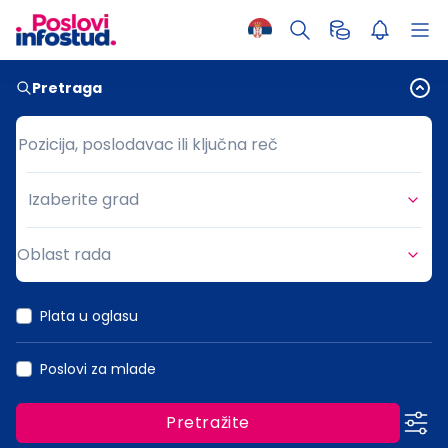
Pretraga
Pozicija, poslodavac ili ključna reč
Pozicija, poslodavac ili ključna reč
Izaberite grad
Grad
Oblast rada
Oblast rada
Plata u oglasu
Poslovi za mlade
Pretražite