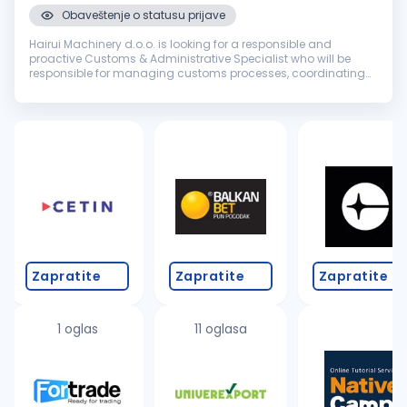
Obaveštenje o statusu prijave
Hairui Machinery d.o.o. is looking for a responsible and
proactive Customs & Administrative Specialist who will be
responsible for managing customs processes, coordinating
import and export activities, supporting logistics operations
and providing ad...
Zapratite
Zapratite
Zapratite
1 oglas
11 oglasa