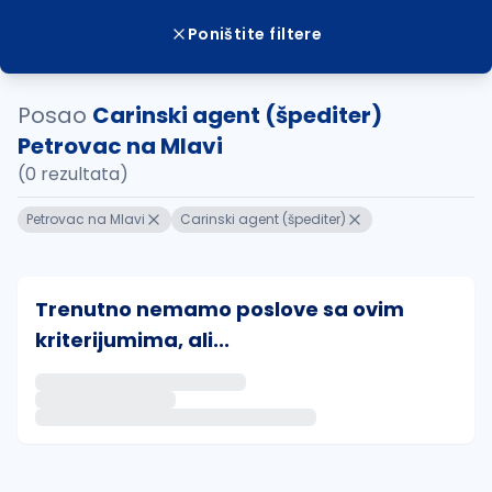
Poništite filtere
Posao
Carinski agent (špediter)
Petrovac na Mlavi
(0 rezultata)
Petrovac na Mlavi
Carinski agent (špediter)
Trenutno nemamo poslove sa ovim
kriterijumima, ali...
Ako sačuvate ovu pretragu, obavestićemo vas putem 