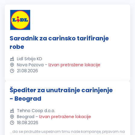
Saradnik za carinsko tarifiranje
robe
Lidl Srbija KD
Nova Pazova
-
Izvan pretražene lokacije
21.08.2026
Špediter za unutrašnje carinjenje
- Beograd
Tehno Coop d.o.o.
Beograd
-
Izvan pretražene lokacije
18.08.2026
...da se pridružite uspešnom timu naše kompanije, prijavom na