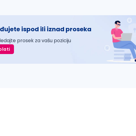
đujete ispod ili iznad proseka
ledajte prosek za vašu poziciju
plati