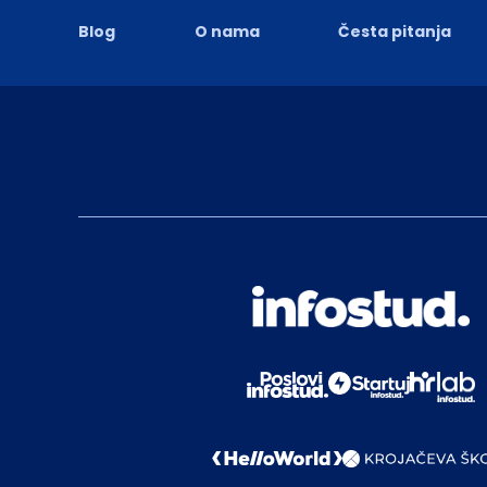
Blog
O nama
Česta pitanja