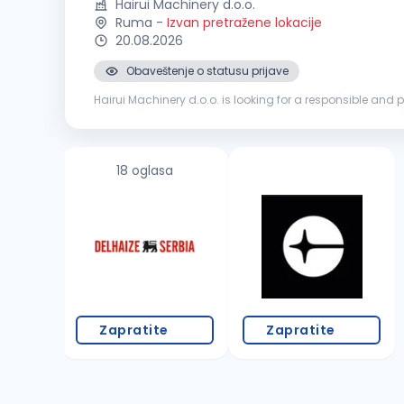
Hairui Machinery d.o.o.
Ruma
-
Izvan pretražene lokacije
20.08.2026
Obaveštenje o statusu prijave
Hairui Machinery d.o.o. is looking for a responsible an
export activities, supporting logistics operations and pro
18 oglasa
Zapratite
Zapratite