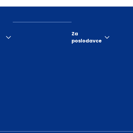
Za
poslodavce