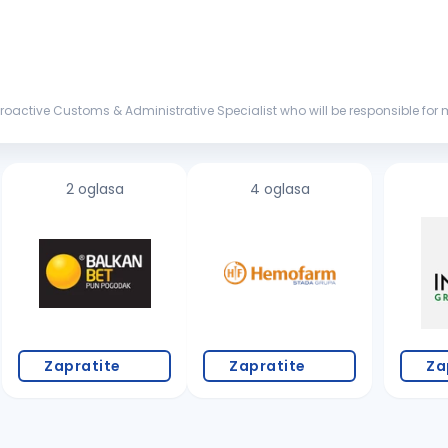
d proactive Customs & Administrative Specialist who will be responsible
viding ad...
2 oglasa
4 oglasa
Zapratite
Zapratite
Za