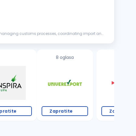
 for managing customs processes, coordinating import and
8 oglasa
pratite
Zapratite
Zapratite