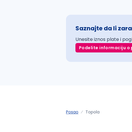
Saznajte da li zara
Unesite iznos plate i pog
Podelite informaciju o 
Posao
Topola