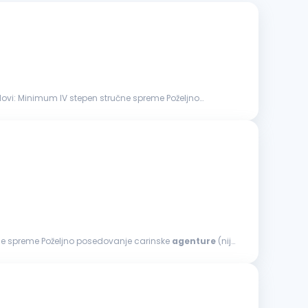
Poželjno
stručne spreme Poželjno posedovanje carinske
agenture
(nije