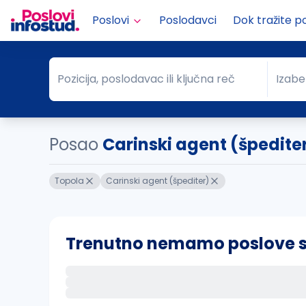
Poslovi
Poslodavci
Dok tražite p
Pozicija, poslodavac ili ključna reč
Izabe
Pozicija, poslodavac ili ključna reč
Grad
Posao
Carinski agent (špedite
Topola
Carinski agent (špediter)
Trenutno nemamo poslove sa 
Ako sačuvate ovu pretragu, obavestićemo va