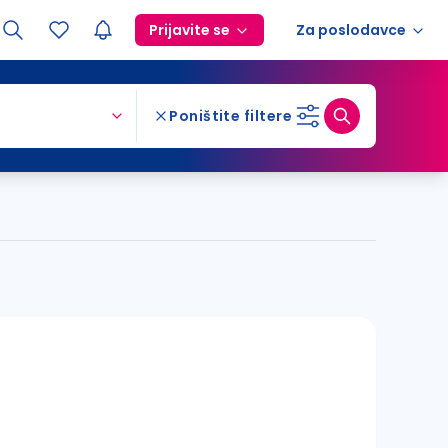
Prijavite se
Za poslodavce
Poništite filtere