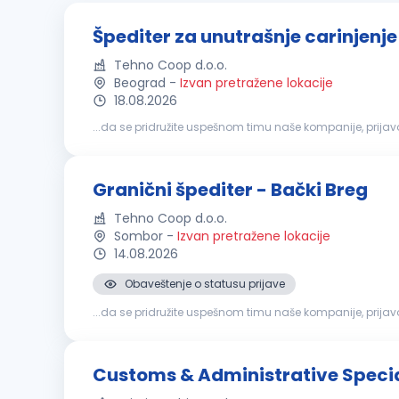
Špediter za unutrašnje carinjenj
Tehno Coop d.o.o.
Beograd
-
Izvan pretražene lokacije
18.08.2026
...da se pridružite uspešnom timu naše kompanije, prij
posedovanje carinske
agenture
(nije obavezno) Obavez
Granični špediter - Bački Breg
Tehno Coop d.o.o.
Sombor
-
Izvan pretražene lokacije
14.08.2026
Obaveštenje o statusu prijave
...da se pridružite uspešnom timu naše kompanije, pri
obavezno) Obavezno iskustvo u poslovima špedicije (pr
Customs & Administrative Specia