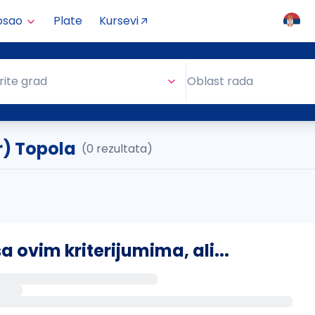
osao
Plate
Kursevi
Oblast rada
rite grad
Oblast rada
r) Topola
(0 rezultata)
ovim kriterijumima, ali...
s putem email-a kada se pojave novi poslovi.