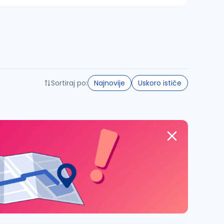
Sortiraj po:
Najnovije
Uskoro ističe