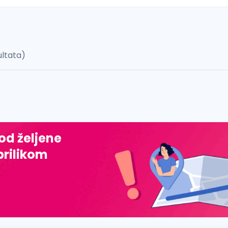
ultata)
 š, đ, ž, dž)
 od željene
prilikom