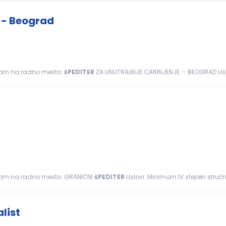
e - Beograd
avom na radno mesto:
šPEDITER
ZA UNUTRAšNJE CARINJENJE - BEOGRAD Uslovi: Minimum IV stepen stručne spreme 
no iskustvo u poslovima...
javom na radno mesto: GRANIČNI
šPEDITER
Uslovi: Minimum IV stepen 
iprema i izrada
carinskih
...
list