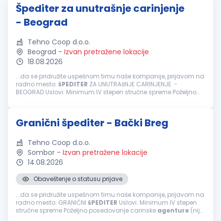
Špediter za unutrašnje carinjenje
- Beograd
Tehno Coop d.o.o.
Beograd
-
Izvan pretražene lokacije
18.08.2026
...da se pridružite uspešnom timu naše kompanije, prijavom na
radno mesto:
šPEDITER
ZA UNUTRAšNJE CARINJENJE -
BEOGRAD Uslovi: Minimum IV stepen stručne spreme Poželjno
posedovanje carinske
agenture
(nije obavezno) Obavezno
iskustvo u poslovima...
Granični špediter - Bački Breg
Tehno Coop d.o.o.
Sombor
-
Izvan pretražene lokacije
14.08.2026
Obaveštenje o statusu prijave
...da se pridružite uspešnom timu naše kompanije, prijavom na
radno mesto: GRANIČNI
šPEDITER
Uslovi: Minimum IV stepen
stručne spreme Poželjno posedovanje carinske
agenture
(nije
obavezno) Obavezno iskustvo u poslovima špedicije