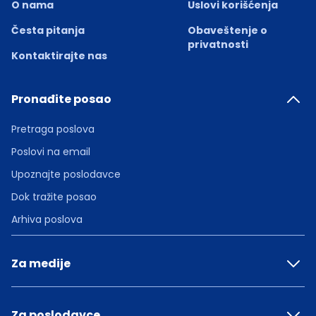
O nama
Uslovi korišćenja
Česta pitanja
Obaveštenje o
privatnosti
Kontaktirajte nas
Pronađite posao
Pretraga poslova
Poslovi na email
Upoznajte poslodavce
Dok tražite posao
Arhiva poslova
Za medije
Za poslodavce