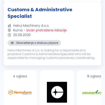
(priprema i izrada
carinskih
...
Customs & Administrative
Specialist
Hairui Machinery d.o.o.
Ruma
-
Izvan pretražene lokacije
20.08.2026
Obaveštenje o statusu prijave
Hairui Machinery d.o.o. is looking for a responsible and
proactive Customs & Administrative Specialist who will be
responsible for managing customs processes, coordinating
import and export activities, supporting logistics operations
and providing ad...
4 oglasa
8 oglasa