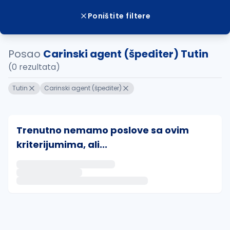
Poništite filtere
Posao
Carinski agent (špediter) Tutin
(0 rezultata)
Tutin
Carinski agent (špediter)
Trenutno nemamo poslove sa ovim
kriterijumima, ali...
Ako sačuvate ovu pretragu, obavestićemo vas putem 
uvajte pretragu