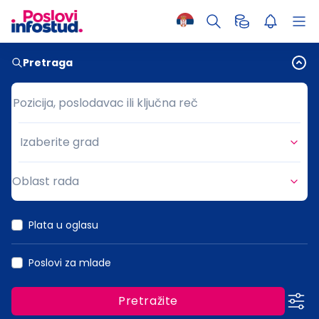
Pretraga
Pozicija, poslodavac ili ključna reč
Pozicija, poslodavac ili ključna reč
Izaberite grad
Grad
Oblast rada
Oblast rada
Plata u oglasu
Poslovi za mlade
Pretražite