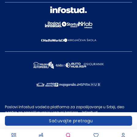
Poslovi Infostud vodeća platforma za zapošljavanje u Srbiji, deo
centra za zapošljavanje i razvoj karijere - Infostud.
©
Infostud rešenja d.o.o. Subotica
, 2000 -
2026
. Sadržaj sajta
Sačuvajte pretragu
Poslovi.infostud.com
je vlasništvo
Infostuda
. Zabranjeno je njegovo
preuzimanje bez dozvole
Infostuda
, zarad komercijalne upotrebe ili
u druge svrhe, osim za lične potrebe posetilaca sajta.
Uslovi