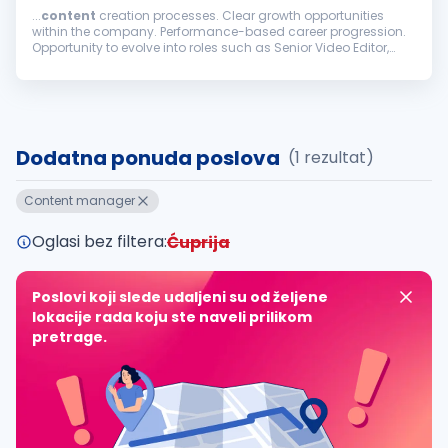
...
content
creation processes. Clear growth opportunities
within the company. Performance-based career progression.
Opportunity to evolve into roles such as Senior Video Editor,
Creative
Manager
, or Head of Creative. Compensation:
Starting salary: $700...
Dodatna ponuda poslova
(1 rezultat)
Content manager
Oglasi bez filtera:
Ćuprija
Poslovi koji slede udaljeni su od željene
lokacije rada koju ste naveli prilikom
pretrage.