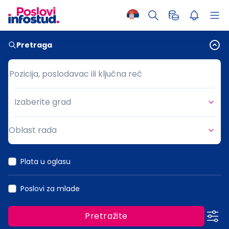
Pretraga
Pozicija, poslodavac ili ključna reč
Pozicija, poslodavac ili ključna reč
Izaberite grad
Grad
Oblast rada
Oblast rada
Plata u oglasu
Poslovi za mlade
Pretražite