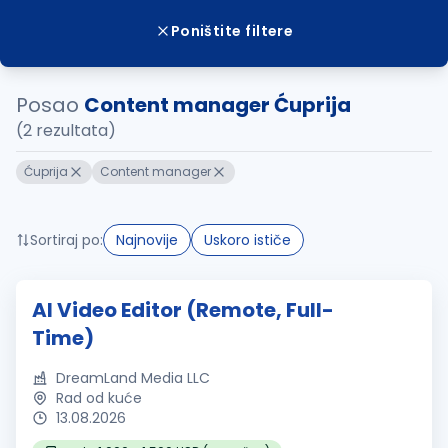
Poništite filtere
Posao
Content manager Ćuprija
(2 rezultata)
Ćuprija
Content manager
Sortiraj po:
Najnovije
Uskoro ističe
AI Video Editor (Remote, Full-
Time)
DreamLand Media LLC
Rad od kuće
13.08.2026