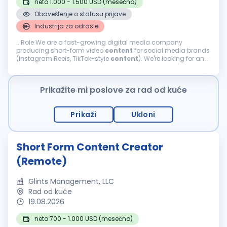
neto 1.000 - 1.500 USD (mesečno)
Obaveštenje o statusu prijave
Industrija za odrasle
...Role We are a fast-growing digital media company
producing short-form video
content
for social media brands
(Instagram Reels, TikTok-style
content
). We're looking for an
AI Video Editor who works with modern AI video generation
tools and turns...
Prikažite mi poslove za rad od kuće
Prikaži
Ukloni
Short Form Content Creator
(Remote)
Glints Management, LLC
Rad od kuće
19.08.2026
neto 700 - 1.000 USD (mesečno)