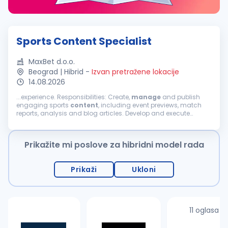
Sports Content Specialist
MaxBet d.o.o.
Beograd | Hibrid
-
Izvan pretražene lokacije
14.08.2026
...experience. Responsibilities: Create,
manage
and publish
engaging sports
content
, including event previews, match
reports, analysis and blog articles. Develop and execute
content
strategies to increase user engagement and
audience retention. Monitor sports...
Prikažite mi poslove za hibridni model rada
Prikaži
Ukloni
11 oglasa