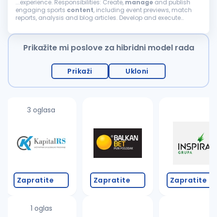
...experience. Responsibilities: Create,
manage
and publish
engaging sports
content
, including event previews, match
reports, analysis and blog articles. Develop and execute
content
strategies to increase user engagement and
audience retention. Monitor sports...
Prikažite mi poslove za hibridni model rada
Prikaži
Ukloni
3 oglasa
Zapratite
Zapratite
Zapratite
1 oglas