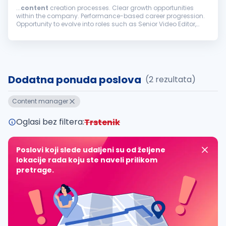
...
content
creation processes. Clear growth opportunities
within the company. Performance-based career progression.
Opportunity to evolve into roles such as Senior Video Editor,
Creative
Manager
, or Head of Creative. Compensation:
Starting salary: $700...
Dodatna ponuda poslova
(2 rezultata)
Content manager
Oglasi bez filtera:
Trstenik
Poslovi koji slede udaljeni su od željene
lokacije rada koju ste naveli prilikom
pretrage.