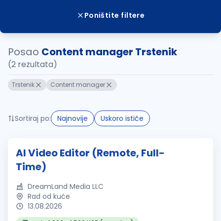
Poništite filtere
Posao
Content manager Trstenik
(2 rezultata)
Trstenik
Content manager
Sortiraj po:
Najnovije
Uskoro ističe
AI Video Editor (Remote, Full-
Time)
DreamLand Media LLC
Rad od kuće
13.08.2026