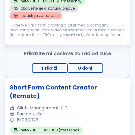
neto 1.000 - 1.500 USD (mesečno)
Obaveštenje o statusu prijave
Industrija za odrasle
...Role We are a fast-growing digital media company
producing short-form video
content
for social media brands
(Instagram Reels, TikTok-style
content
). We're looking for an
AI Video Editor who works with modern AI video generation
tools and turns...
Prikažite mi poslove za rad od kuće
Prikaži
Ukloni
Short Form Content Creator
(Remote)
Glints Management, LLC
Rad od kuće
19.08.2026
neto 700 - 1.000 USD (mesečno)