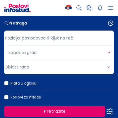
Pretraga
Pozicija, poslodavac ili ključna reč
Pozicija, poslodavac ili ključna reč
Izaberite grad
Grad
Oblast rada
Oblast rada
Plata u oglasu
Poslovi za mlade
Pretražite