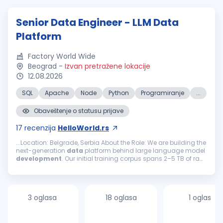
Senior Data Engineer - LLM Data
Platform
Factory World Wide
Beograd
-
Izvan pretražene lokacije
12.08.2026
SQL
Apache
Node
Python
Programiranje
...
Obaveštenje o statusu prijave
17
recenzija
HelloWorld.rs
...Location: Belgrade, Serbia About the Role: We are building the
next-generation
data
platform behind large language model
development
. Our initial training corpus spans 2–5 TB of raw,
unstructured text across web, legal, medical, technical, and...
3 oglasa
18 oglasa
1 oglas