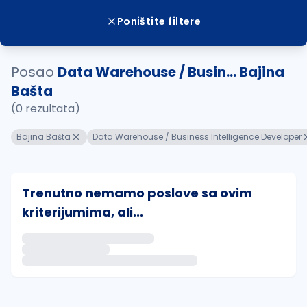
Poništite filtere
Posao
Data Warehouse / Busin... Bajina
Bašta
(0 rezultata)
Bajina Bašta
Data Warehouse / Business Intelligence Developer
Trenutno nemamo poslove sa ovim
kriterijumima, ali...
Ako sačuvate ovu pretragu, obavestićemo vas putem 