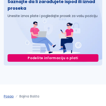
Saznajte da li zarađujete ispod ili iznad
proseka
Unesite iznos plate i pogledajte prosek za vašu poziciju
Podelite informaciju o plati
Posao
Bajina Bašta