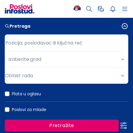
Pretraga
Pozicija, poslodavac ili ključna reč
Pozicija, poslodavac ili ključna reč
Izaberite grad
Grad
Oblast rada
Oblast rada
Plata u oglasu
Poslovi za mlade
Pretražite