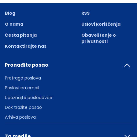
Blog
RSS
O nama
Uslovi korišćenja
Česta pitanja
Obaveštenje o
privatnosti
Kontaktirajte nas
Pronađite posao
Pretraga poslova
Poslovi na email
Upoznajte poslodavce
Dok tražite posao
Arhiva poslova
Za medije