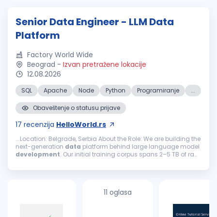
Senior Data Engineer - LLM Data
Platform
Factory World Wide
Beograd
-
Izvan pretražene lokacije
12.08.2026
SQL
Apache
Node
Python
Programiranje
...
Obaveštenje o statusu prijave
17
recenzija
HelloWorld.rs
...Location: Belgrade, Serbia About the Role: We are building the
next-generation
data
platform behind large language model
development
. Our initial training corpus spans 2–5 TB of raw,
unstructured text across web, legal, medical, technical, and...
11 oglasa