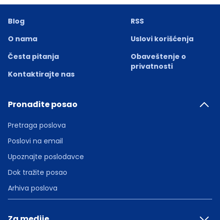
Blog
RSS
O nama
Uslovi korišćenja
Česta pitanja
Obaveštenje o
privatnosti
Kontaktirajte nas
Pronađite posao
Pretraga poslova
Poslovi na email
Upoznajte poslodavce
Dok tražite posao
Arhiva poslova
Za medije