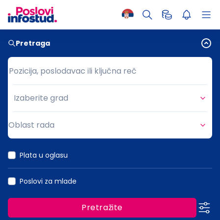
Pretraga
Pozicija, poslodavac ili ključna reč
Pozicija, poslodavac ili ključna reč
Izaberite grad
Grad
Oblast rada
Oblast rada
Plata u oglasu
Poslovi za mlade
Pretražite