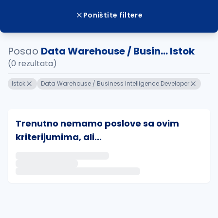
Poništite filtere
Posao
Data Warehouse / Busin... Istok
(0 rezultata)
Istok
Data Warehouse / Business Intelligence Developer
Trenutno nemamo poslove sa ovim
kriterijumima, ali...
Ako sačuvate ovu pretragu, obavestićemo vas putem 
uvajte pretragu