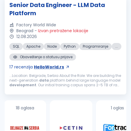
Senior Data Engineer - LLM Data
Platform
Factory World Wide
Beograd
-
Izvan pretražene lokacije
12.08.2026
SQL
Apache
Node
Python
Programiranje
...
Obaveštenje o statusu prijave
17
recenzija
HelloWorld.rs
...Location: Belgrade, Serbia About the Role: We are building the
next-generation
data
platform behind large language model
development
. Our initial training corpus spans 2–5 TB of raw,
unstructured text across web, legal, medical, technical, and...
18 oglasa
1 oglas