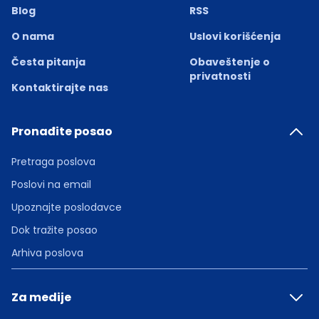
Blog
RSS
O nama
Uslovi korišćenja
Česta pitanja
Obaveštenje o
privatnosti
Kontaktirajte nas
Pronađite posao
Pretraga poslova
Poslovi na email
Upoznajte poslodavce
Dok tražite posao
Arhiva poslova
Za medije