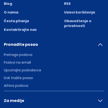
Blog
RSS
O nama
Uslovi korišćenja
Česta pitanja
Obaveštenje o
privatnosti
Kontaktirajte nas
Pronađite posao
Pretraga poslova
Poslovi na email
Upoznajte poslodavce
Dok tražite posao
Arhiva poslova
Za medije