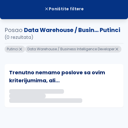
Poništite filtere
Posao
Data Warehouse / Busin... Putinci
(0 rezultata)
Putinci
Data Warehouse / Business Intelligence Developer
Trenutno nemamo poslove sa ovim
kriterijumima, ali...
Ako sačuvate ovu pretragu, obavestićemo vas putem 
uvajte pretragu