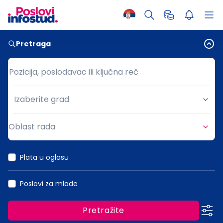
Pretraga
Pozicija, poslodavac ili ključna reč
Pozicija, poslodavac ili ključna reč
Izaberite grad
Grad
Oblast rada
Oblast rada
Plata u oglasu
Poslovi za mlade
Pretražite