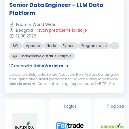
Senior Data Engineer - LLM Data
Platform
Factory World Wide
Beograd
-
Izvan pretražene lokacije
12.08.2026
SQL
Apache
Node
Python
Programiranje
...
Obaveštenje o statusu prijave
17
recenzija
HelloWorld.rs
...Location: Belgrade, Serbia About the Role: We are building the
next-generation
data
platform behind large language model
development
. Our initial training corpus spans 2–5 TB of raw,
unstructured text across web, legal, medical, technical, and...
1 oglas
11 oglasa