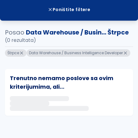
Poništite filtere
Posao
Data Warehouse / Busin... Štrpce
(0 rezultata)
Štrpce
Data Warehouse / Business Intelligence Developer
Trenutno nemamo poslove sa ovim
kriterijumima, ali...
Ako sačuvate ovu pretragu, obavestićemo vas putem 
uvajte pretragu