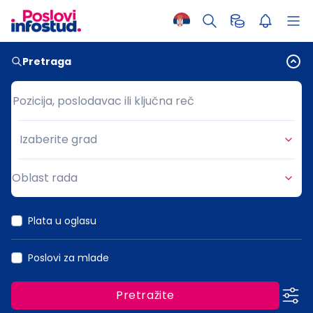
Pretraga
Pozicija, poslodavac ili ključna reč
Pozicija, poslodavac ili ključna reč
Izaberite grad
Grad
Oblast rada
Oblast rada
Plata u oglasu
Poslovi za mlade
Pretražite