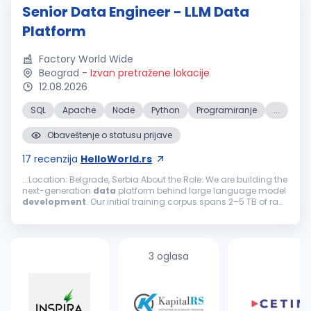
Senior Data Engineer - LLM Data
Platform
Factory World Wide
Beograd
-
Izvan pretražene lokacije
12.08.2026
SQL
Apache
Node
Python
Programiranje
...
Obaveštenje o statusu prijave
17
recenzija
HelloWorld.rs
...Location: Belgrade, Serbia About the Role: We are building the
next-generation
data
platform behind large language model
development
. Our initial training corpus spans 2–5 TB of raw,
unstructured text across web, legal, medical, technical, and...
3 oglasa