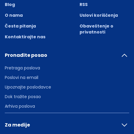
Blog
RSS
O nama
Uslovi korišćenja
Česta pitanja
Obaveštenje o
privatnosti
Kontaktirajte nas
Pronađite posao
Pretraga poslova
Poslovi na email
Upoznajte poslodavce
Dok tražite posao
Arhiva poslova
Za medije