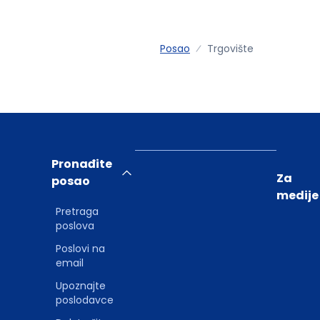
Posao
Trgovište
Pronađite
Za
posao
medije
Pretraga
poslova
Poslovi na
email
Upoznajte
poslodavce