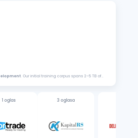
velopment
. Our initial training corpus spans 2–5 TB of
1 oglas
3 oglasa
18 oglasa