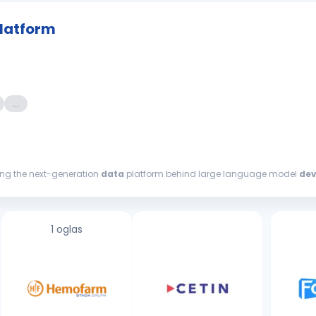
Platform
...
ding the next-generation
data
platform behind large language model
de
al, and...
1 oglas