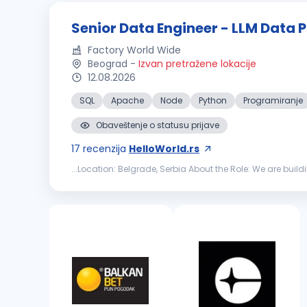
Senior Data Engineer - LLM Data 
Factory World Wide
Beograd
-
Izvan pretražene lokacije
12.08.2026
SQL
Apache
Node
Python
Programiranje
Obaveštenje o statusu prijave
17
recenzija
HelloWorld.rs
...Location: Belgrade, Serbia About the Role: We are buil
raw, unstructured text across web, legal, medical, technic