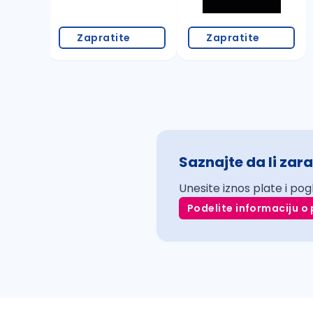
Zapratite
Zapratite
Saznajte da li zara
Unesite iznos plate i pog
Podelite informaciju o 