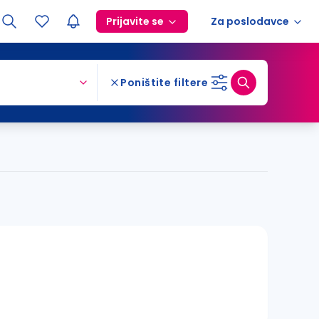
Prijavite se
Za poslodavce
Poništite filtere