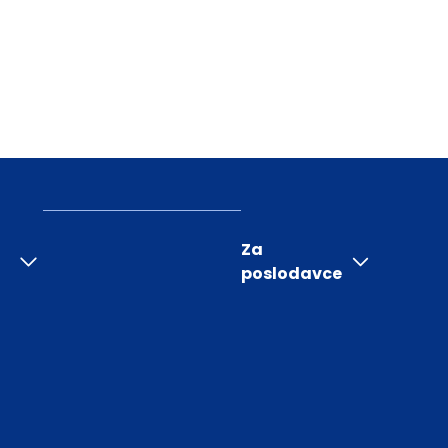
Za
poslodavce