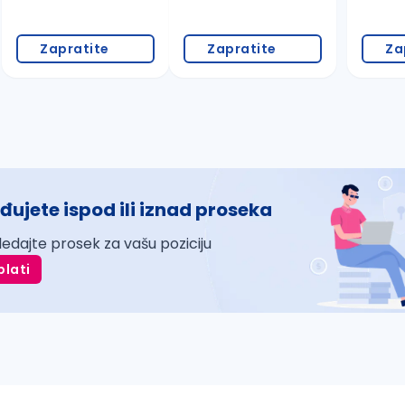
Zapratite
Zapratite
Za
đujete ispod ili iznad proseka
ledajte prosek za vašu poziciju
plati