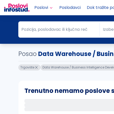
Poslovi
Poslodavci
Dok tražite p
Pozicija, poslodavac ili ključna reč
Izabe
Pozicija, poslodavac ili ključna reč
Grad
Posao
Data Warehouse / Busin.
Trgovište
Data Warehouse / Business Intelligence Devel
Trenutno nemamo poslove sa 
Ako sačuvate ovu pretragu, obavestićemo va