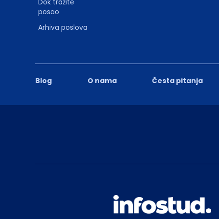
Dok tražite
posao
Arhiva poslova
Blog
O nama
Česta pitanja