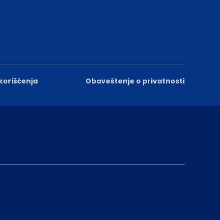
 korišćenja
Obaveštenje o privatnosti