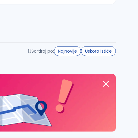
Sortiraj po:
Najnovije
Uskoro ističe