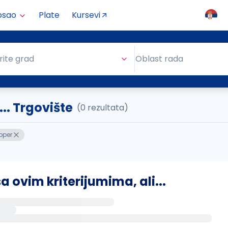
osao
Plate
Kursevi
Oblast rada
rite grad
Oblast rada
.. Trgovište
(0 rezultata)
oper
ovim kriterijumima, ali...
s putem email-a kada se pojave novi poslovi.