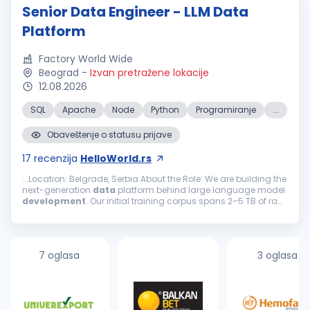
Senior Data Engineer - LLM Data
Platform
Factory World Wide
Beograd
-
Izvan pretražene lokacije
12.08.2026
SQL
Apache
Node
Python
Programiranje
...
Obaveštenje o statusu prijave
17
recenzija
HelloWorld.rs
...Location: Belgrade, Serbia About the Role: We are building the
next-generation
data
platform behind large language model
development
. Our initial training corpus spans 2–5 TB of raw,
unstructured text across web, legal, medical, technical, and...
7 oglasa
3 oglasa