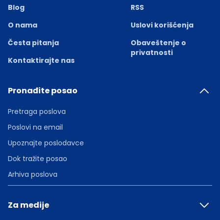
Blog
RSS
O nama
Uslovi korišćenja
Česta pitanja
Obaveštenje o
privatnosti
Kontaktirajte nas
Pronađite posao
Pretraga poslova
Poslovi na email
Upoznajte poslodavce
Dok tražite posao
Arhiva poslova
Za medije