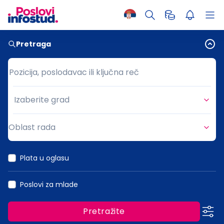
Pretraga
Pozicija, poslodavac ili ključna reč
Pozicija, poslodavac ili ključna reč
Izaberite grad
Grad
Oblast rada
Oblast rada
Plata u oglasu
Poslovi za mlade
Pretražite