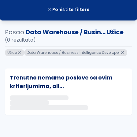
Poništite filtere
Posao
Data Warehouse / Busin... Užice
(0 rezultata)
Užice
Data Warehouse / Business Intelligence Developer
Trenutno nemamo poslove sa ovim
kriterijumima, ali...
Ako sačuvate ovu pretragu, obavestićemo vas putem 
uvajte pretragu