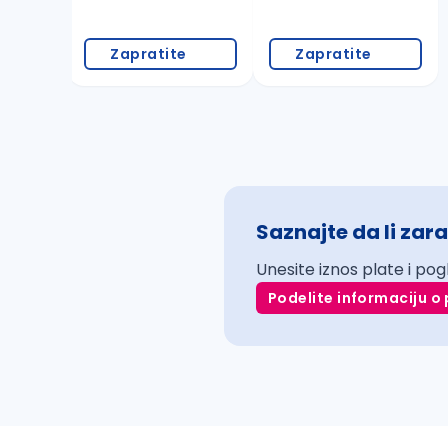
Zapratite
Zapratite
Saznajte da li zara
Unesite iznos plate i pog
Podelite informaciju o 