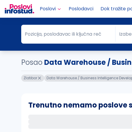
Poslovi
Poslodavci
Dok tražite p
Pozicija, poslodavac ili ključna reč
Izabe
Pozicija, poslodavac ili ključna reč
Grad
Posao
Data Warehouse / Busin..
Zlatibor
Data Warehouse / Business Intelligence Develo
Trenutno nemamo poslove sa 
Ako sačuvate ovu pretragu, obavestićemo va