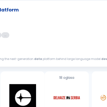
Platform
...
ding the next-generation
data
platform behind large language model
de
al, and...
18 oglasa