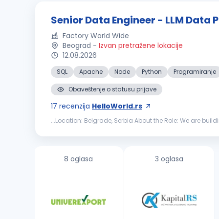
Senior Data Engineer - LLM Data 
Factory World Wide
Beograd
-
Izvan pretražene lokacije
12.08.2026
SQL
Apache
Node
Python
Programiranje
Obaveštenje o statusu prijave
17
recenzija
HelloWorld.rs
...Location: Belgrade, Serbia About the Role: We are buil
raw, unstructured text across web, legal, medical, technic
8 oglasa
3 oglasa