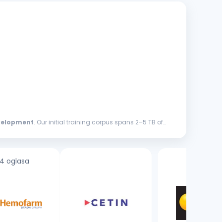
velopment
. Our initial training corpus spans 2–5 TB of
4 oglasa
2 oglasa