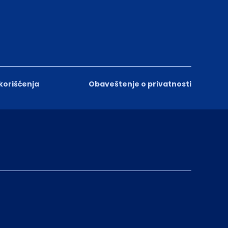
 korišćenja
Obaveštenje o privatnosti