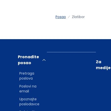
Posao
Zlatibor
Pronađite
Za
posao
medije
Pretraga
poslova
Poslovi na
email
Upoznajte
poslodavce