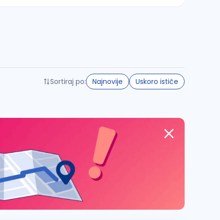
Sortiraj po:
Najnovije
Uskoro ističe