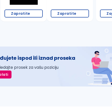
Zapratite
Zapratite
Za
đujete ispod ili iznad proseka
ledajte prosek za vašu poziciju
plati