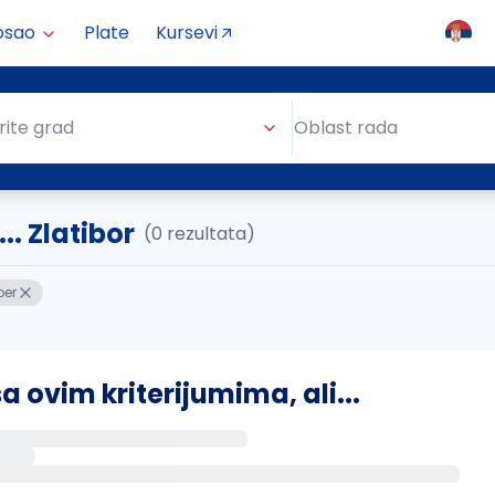
osao
Plate
Kursevi
Oblast rada
rite grad
Oblast rada
. Zlatibor
(0 rezultata)
per
ovim kriterijumima, ali...
s putem email-a kada se pojave novi poslovi.