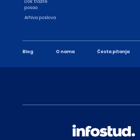
Dok tražite
posao
Arhiva poslova
Blog
O nama
Česta pitanja