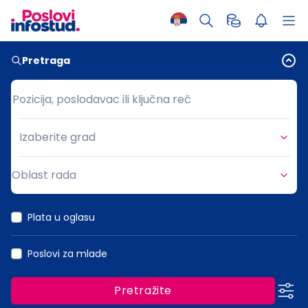
Pretraga
Pozicija, poslodavac ili ključna reč
Pozicija, poslodavac ili ključna reč
Izaberite grad
Grad
Oblast rada
Oblast rada
Plata u oglasu
Poslovi za mlade
Pretražite