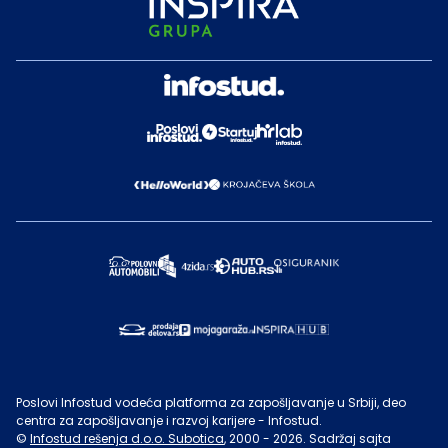
Poslovi Infostud vodeća platforma za zapošljavanje u Srbiji, deo
centra za zapošljavanje i razvoj karijere - Infostud.
©
Infostud rešenja d.o.o. Subotica
, 2000 -
2026
. Sadržaj sajta