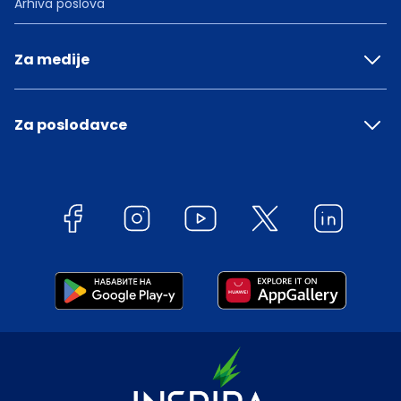
Arhiva poslova
Za medije
Za poslodavce