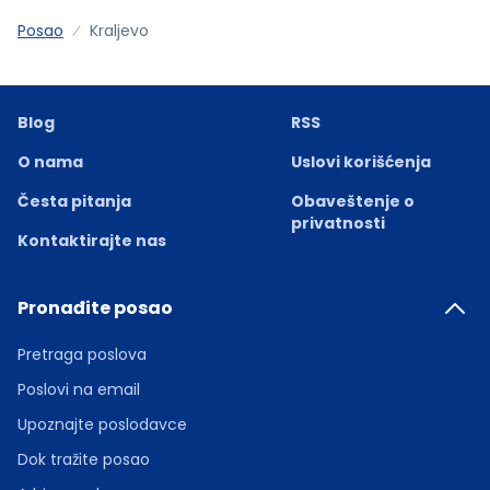
Posao
Kraljevo
Blog
RSS
O nama
Uslovi korišćenja
Česta pitanja
Obaveštenje o
privatnosti
Kontaktirajte nas
Pronađite posao
Pretraga poslova
Poslovi na email
Upoznajte poslodavce
Dok tražite posao