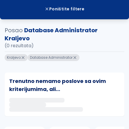
Poništite filtere
Posao
Database Administrator
Kraljevo
(0 rezultata)
Kraljevo
Database Administrator
Trenutno nemamo poslove sa ovim
kriterijumima, ali...
Ako sačuvate ovu pretragu, obavestićemo vas putem 