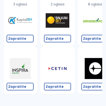
uvajte pretragu
3 oglasa
2 oglasa
8 oglasa
Takođe možete da:
proverite pravopisne greške (koristite č, ć, š, đ, ž,
povećajte radijus za odabrani grad
promenite odabrane filtere pretrage
Zapratite
Zapratite
Zapratite
Zapratite
Zapratite
Zapratite