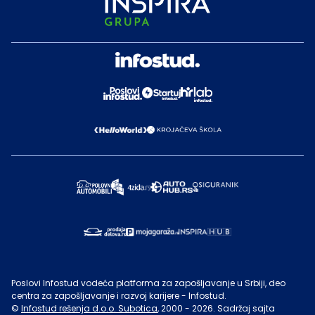
Poslovi Infostud vodeća platforma za zapošljavanje u Srbiji, deo
centra za zapošljavanje i razvoj karijere - Infostud.
©
Infostud rešenja d.o.o. Subotica
, 2000 -
2026
. Sadržaj sajta