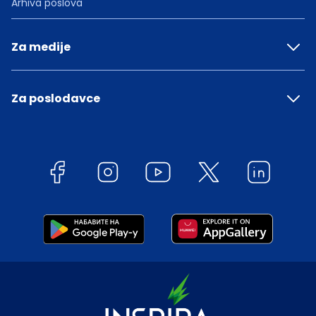
Arhiva poslova
Za medije
Za poslodavce