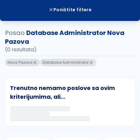
Poništite filtere
Posao
Database Administrator Nova
Pazova
(0 rezultata)
Nova Pazova
Database Administrator
Trenutno nemamo poslove sa ovim
kriterijumima, ali...
Ako sačuvate ovu pretragu, obavestićemo vas putem 