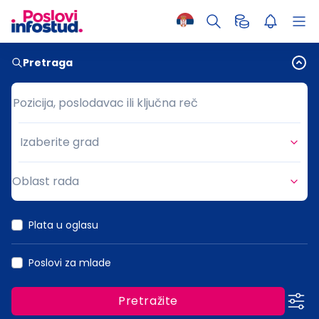
Pretraga
Pozicija, poslodavac ili ključna reč
Pozicija, poslodavac ili ključna reč
Izaberite grad
Grad
Oblast rada
Oblast rada
Plata u oglasu
Poslovi za mlade
Pretražite